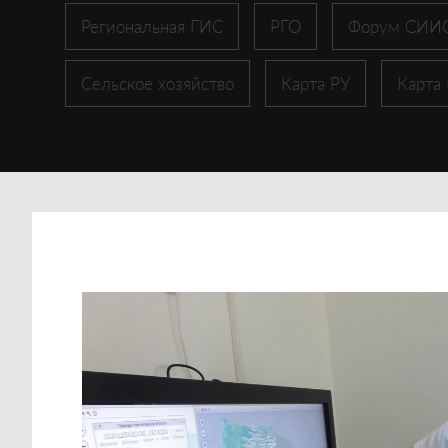
Региональная ГИС
РГО
Форум СИИ
Сельское хозяйство
Карта РУ
Карта