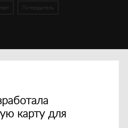
порт
Путеводитель
зработала
ую карту для