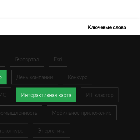
е технологии 2026
Ключевые слова
r
Геопортал
Esri
p
День компании
Конкурс
ГИС
Интерактивная карта
ИТ-кластер
ромышленность
Мобильное приложение
токонкурс
Энергетика