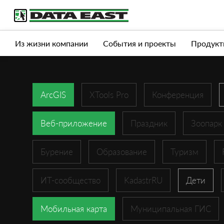
Услуги
Продукты
Истории успеха
Журна
Из жизни компании
События и проекты
Продукт
ArcGIS
XTools Pro
Конференция
Веб-приложение
Праздник
Зоопарк
Бурение
Образование
Туризм
ИТ-сообщество
KadastrRU
Дети
Мобильная карта
Муниципальная ГИС