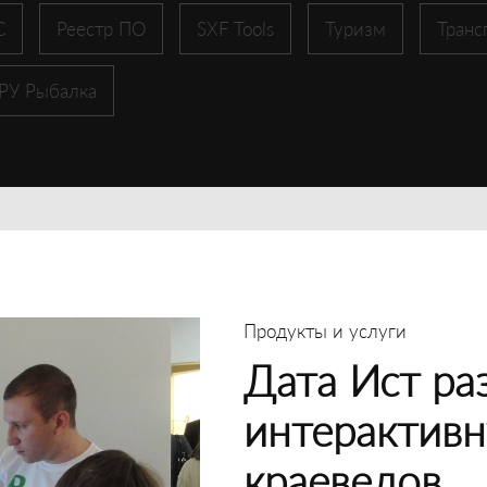
С
Реестр ПО
SXF Tools
Туризм
Транс
 РУ Рыбалка
Продукты и услуги
Дата Ист ра
интерактивн
краеведов