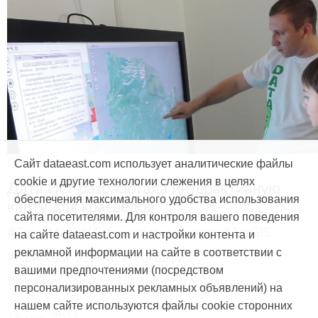
Продукты и услуги
Сайт dataeast.com использует аналитические файлы
cookie и другие технологии слежения в целях
Дата Ист разработала интерактивную
обеспечения максимального удобства использования
карту для краеведов
сайта посетителями. Для контроля вашего поведения
#CarryMap
#Интерактивная карта
#ArcGIS
на сайте dataeast.com и настройки контента и
рекламной информации на сайте в соответствии с
#Природа
#Дети
#География
вашими предпочтениями (посредством
#Мобильная карта
#Веб-приложение
персонализированных рекламных объявлений) на
нашем сайте используются файлы cookie сторонних
15 мая, 2014