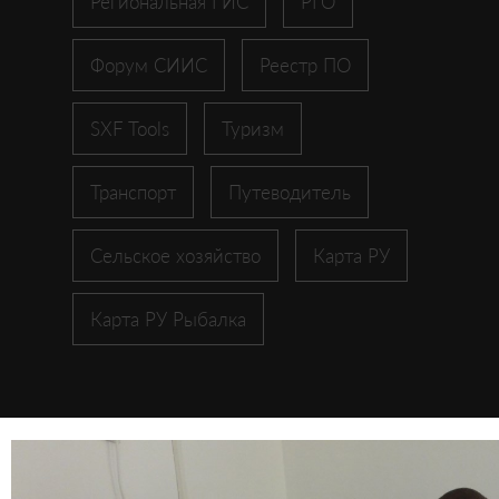
Региональная ГИС
РГО
Форум СИИС
Реестр ПО
SXF Tools
Туризм
Транспорт
Путеводитель
Сельское хозяйство
Карта РУ
Карта РУ Рыбалка