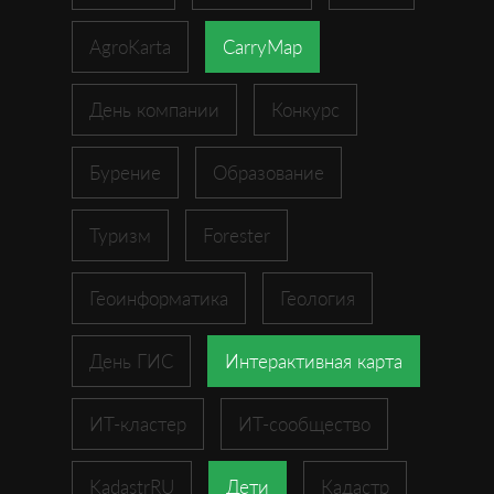
AgroKarta
CarryMap
День компании
Конкурс
Бурение
Образование
Туризм
Forester
Геоинформатика
Геология
День ГИС
Интерактивная карта
ИТ-кластер
ИТ-сообщество
KadastrRU
Дети
Кадастр