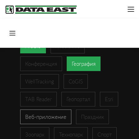
ArcGIS
XTools Pro
Конференция
География
WellTracking
CoGIS
TAB Reader
Геопортал
Esri
Веб-приложение
Праздник
Зоопарк
Технопарк
Спорт