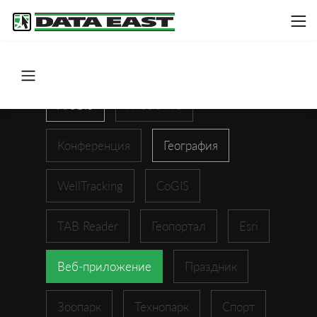
ArcGIS
XTools Pro
Конференция
География
WellTracking
CoGIS
TAB Reader
Геопортал
Esri
Веб-приложение
Праздник
Зоопарк
Технопарк
Спорт