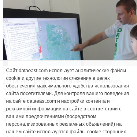
Продукты и услуги
Сайт dataeast.com использует аналитические файлы
cookie и другие технологии слежения в целях
Дата Ист разработала интерактивную
обеспечения максимального удобства использования
карту для краеведов
сайта посетителями. Для контроля вашего поведения
#CarryMap
#Интерактивная карта
#ArcGIS
на сайте dataeast.com и настройки контента и
рекламной информации на сайте в соответствии с
#Природа
#Дети
#География
вашими предпочтениями (посредством
#Мобильная карта
#Веб-приложение
персонализированных рекламных объявлений) на
нашем сайте используются файлы cookie сторонних
15 мая, 2014