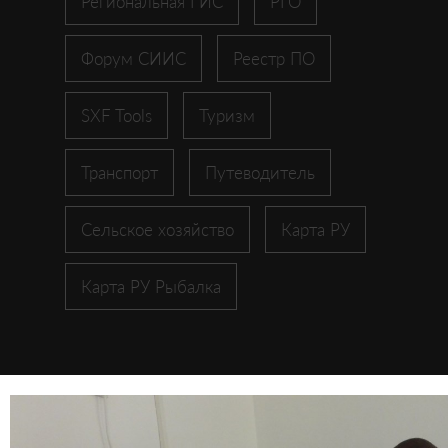
Региональная ГИС
РГО
Форум СИИС
Реестр ПО
SXF Tools
Туризм
Транспорт
Путеводитель
Сельское хозяйство
Карта РУ
Карта РУ Рыбалка