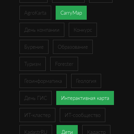
AgroKarta
CarryMap
День компании
Конкурс
Бурение
Образование
Туризм
Forester
Геоинформатика
Геология
День ГИС
Интерактивная карта
ИТ-кластер
ИТ-сообщество
KadastrRU
Дети
Кадастр