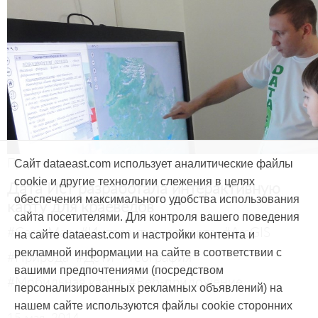
Продукты и услуги
Сайт dataeast.com использует аналитические файлы
cookie и другие технологии слежения в целях
Дата Ист разработала интерактивную
обеспечения максимального удобства использования
карту для краеведов
сайта посетителями. Для контроля вашего поведения
#CarryMap
#Интерактивная карта
#ArcGIS
на сайте dataeast.com и настройки контента и
рекламной информации на сайте в соответствии с
#Природа
#Дети
#География
вашими предпочтениями (посредством
#Мобильная карта
#Веб-приложение
персонализированных рекламных объявлений) на
нашем сайте используются файлы cookie сторонних
15 мая, 2014