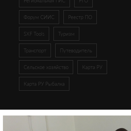
Региональная ГИС
РГО
Форум СИИС
Реестр ПО
SXF Tools
Туризм
Транспорт
Путеводитель
Сельское хозяйство
Карта РУ
Карта РУ Рыбалка