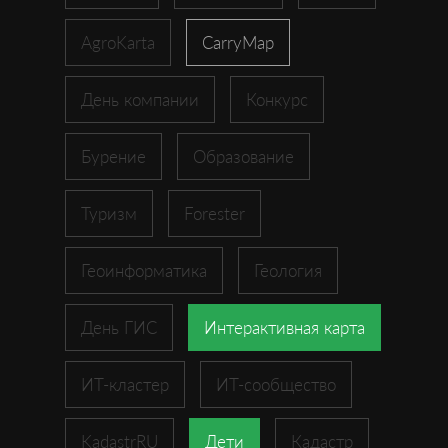
AgroKarta
CarryMap
День компании
Конкурс
Бурение
Образование
Туризм
Forester
Геоинформатика
Геология
День ГИС
Интерактивная карта
ИТ-кластер
ИТ-сообщество
KadastrRU
Дети
Кадастр