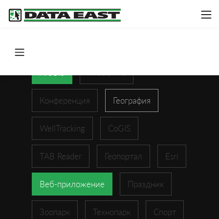
ArcGIS
XTools Pro
Конференция
География
WellTracking
CoGIS
TAB Reader
Геопортал
Esri
Веб-приложение
Праздник
Зоопарк
Технопарк
Спорт