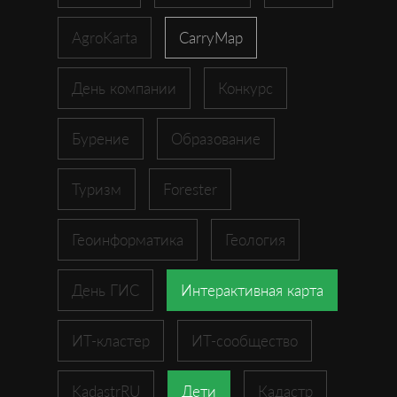
AgroKarta
CarryMap
День компании
Конкурс
Бурение
Образование
Туризм
Forester
Геоинформатика
Геология
День ГИС
Интерактивная карта
ИТ-кластер
ИТ-сообщество
KadastrRU
Дети
Кадастр