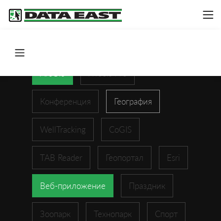
ArcGIS
XTools Pro
Конференция
География
WellTracking
CoGIS
TAB Reader
Геопортал
Esri
Веб-приложение
Праздник
Зоопарк
Технопарк
Спорт