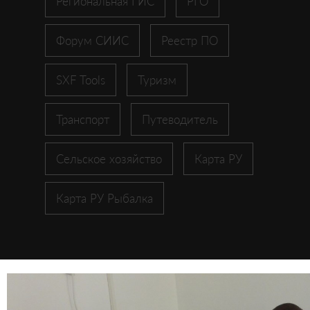
Региональная ГИС
РГО
Форум СИИС
Реестр ПО
SXF Tools
Туризм
Транспорт
Путеводитель
Сельское хозяйство
Карта РУ
Карта РУ Рыбалка