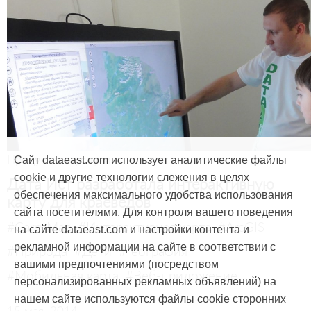
Продукты и услуги
Сайт dataeast.com использует аналитические файлы
cookie и другие технологии слежения в целях
Дата Ист разработала интерактивную
обеспечения максимального удобства использования
карту для краеведов
сайта посетителями. Для контроля вашего поведения
#CarryMap
#Интерактивная карта
#ArcGIS
на сайте dataeast.com и настройки контента и
рекламной информации на сайте в соответствии с
#Природа
#Дети
#География
вашими предпочтениями (посредством
#Мобильная карта
#Веб-приложение
персонализированных рекламных объявлений) на
нашем сайте используются файлы cookie сторонних
15 мая, 2014