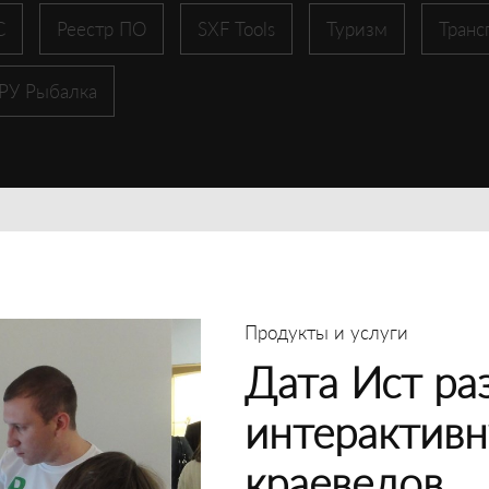
С
Реестр ПО
SXF Tools
Туризм
Транс
 РУ Рыбалка
Продукты и услуги
Дата Ист ра
интерактивн
краеведов