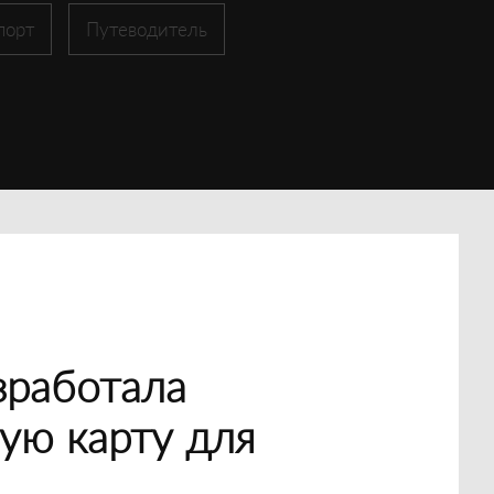
порт
Путеводитель
зработала
ую карту для