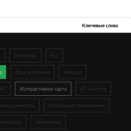
е технологии 2026
Ключевые слова
r
Геопортал
Esri
p
День компании
Конкурс
ГИС
Интерактивная карта
ИТ-кластер
ромышленность
Мобильное приложение
токонкурс
Энергетика