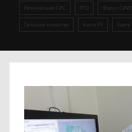
Региональная ГИС
РГО
Форум СИИ
Сельское хозяйство
Карта РУ
Карта