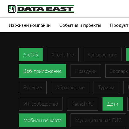
Услуги
Продукты
Истории успеха
Журна
Из жизни компании
События и проекты
Продукт
ArcGIS
XTools Pro
Конференция
Веб-приложение
Праздник
Зоопарк
Бурение
Образование
Туризм
ИТ-сообщество
KadastrRU
Дети
Мобильная карта
Муниципальная ГИС