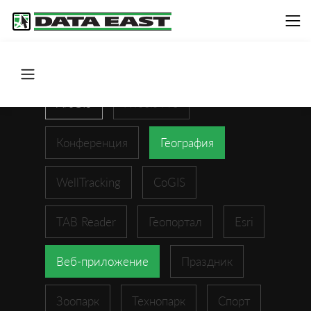
ArcGIS
XTools Pro
Конференция
География
WellTracking
CoGIS
TAB Reader
Геопортал
Esri
Веб-приложение
Праздник
Зоопарк
Технопарк
Спорт