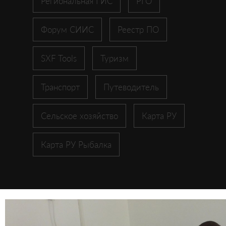
Региональная ГИС
РГО
Форум СИИС
Реестр ПО
SXF Tools
Туризм
Транспорт
Путеводитель
Сельское хозяйство
Карта РУ
Карта РУ Рыбалка