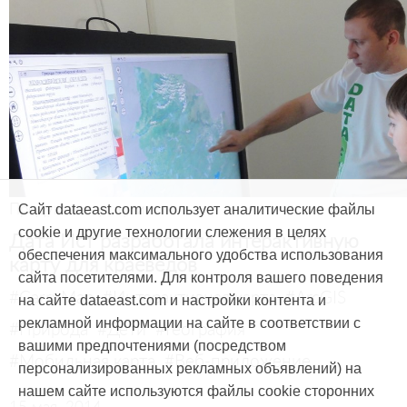
Продукты и услуги
Сайт dataeast.com использует аналитические файлы
cookie и другие технологии слежения в целях
Дата Ист разработала интерактивную
обеспечения максимального удобства использования
карту для краеведов
сайта посетителями. Для контроля вашего поведения
#CarryMap
#Интерактивная карта
#ArcGIS
на сайте dataeast.com и настройки контента и
рекламной информации на сайте в соответствии с
#Природа
#Дети
#География
вашими предпочтениями (посредством
#Мобильная карта
#Веб-приложение
персонализированных рекламных объявлений) на
нашем сайте используются файлы cookie сторонних
15 мая, 2014