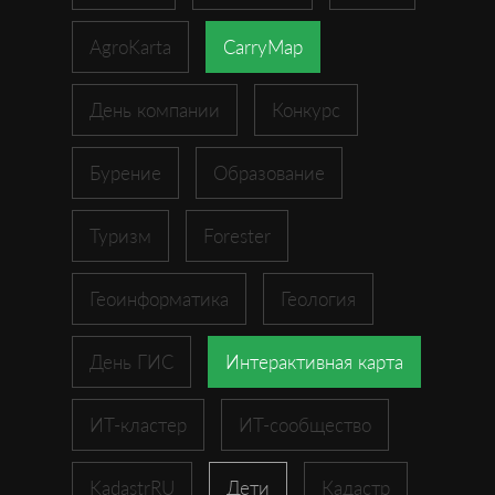
AgroKarta
CarryMap
День компании
Конкурс
Бурение
Образование
Туризм
Forester
Геоинформатика
Геология
День ГИС
Интерактивная карта
ИТ-кластер
ИТ-сообщество
KadastrRU
Дети
Кадастр