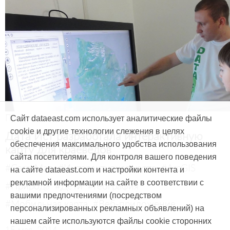
Продукты и услуги
Сайт dataeast.com использует аналитические файлы
cookie и другие технологии слежения в целях
Дата Ист разработала интерактивную
обеспечения максимального удобства использования
карту для краеведов
сайта посетителями. Для контроля вашего поведения
#CarryMap
#Интерактивная карта
#ArcGIS
на сайте dataeast.com и настройки контента и
рекламной информации на сайте в соответствии с
#Природа
#Дети
#География
вашими предпочтениями (посредством
#Мобильная карта
#Веб-приложение
персонализированных рекламных объявлений) на
нашем сайте используются файлы cookie сторонних
15 мая, 2014