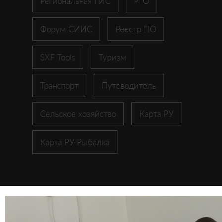
Региональная ГИС
РГО
Форум СИИС
Реестр ПО
SXF Tools
Туризм
Транспорт
Путеводитель
Сельское хозяйство
Карта РУ
Карта РУ Рыбалка