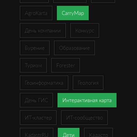
AgroKarta
CarryMap
День компании
Конкурс
Бурение
Образование
Туризм
Forester
Геоинформатика
Геология
День ГИС
Интерактивная карта
ИТ-кластер
ИТ-сообщество
KadastrRU
Дети
Кадастр