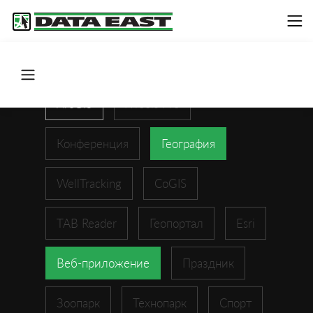
ArcGIS
XTools Pro
Конференция
География
WellTracking
CoGIS
TAB Reader
Геопортал
Esri
Веб-приложение
Праздник
Зоопарк
Технопарк
Спорт