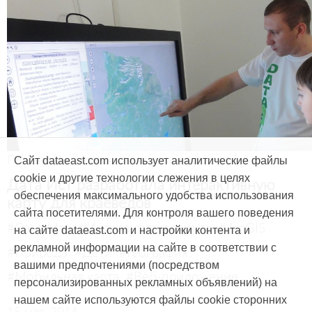
Продукты и услуги
Сайт dataeast.com использует аналитические файлы
cookie и другие технологии слежения в целях
Дата Ист разработала интерактивную
обеспечения максимального удобства использования
карту для краеведов
сайта посетителями. Для контроля вашего поведения
#CarryMap
#Интерактивная карта
#ArcGIS
на сайте dataeast.com и настройки контента и
рекламной информации на сайте в соответствии с
#Природа
#Дети
#География
вашими предпочтениями (посредством
#Мобильная карта
#Веб-приложение
персонализированных рекламных объявлений) на
нашем сайте используются файлы cookie сторонних
15 мая, 2014