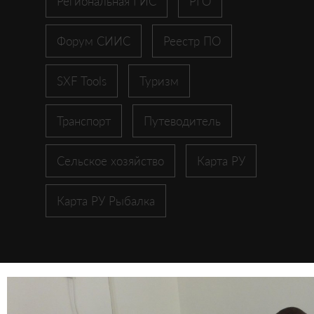
Региональная ГИС
РГО
Форум СИИС
Реестр ПО
SXF Tools
Туризм
Транспорт
Путеводитель
Сельское хозяйство
Карта РУ
Карта РУ Рыбалка