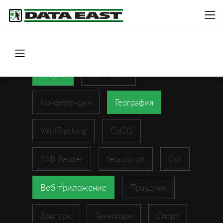
ArcGIS
XTools Pro
Конференция
География
WellTracking
CoGIS
TAB Reader
Геопортал
Esri
Веб-приложение
Праздник
Зоопарк
Технопарк
Спорт