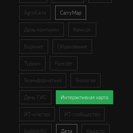
AgroKarta
CarryMap
День компании
Конкурс
Бурение
Образование
Туризм
Forester
Геоинформатика
Геология
День ГИС
Интерактивная карта
ИТ-кластер
ИТ-сообщество
KadastrRU
Дети
Кадастр