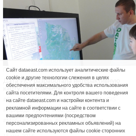
Продукты и услуги
Сайт dataeast.com использует аналитические файлы
cookie и другие технологии слежения в целях
Дата Ист разработала интерактивную
обеспечения максимального удобства использования
карту для краеведов
сайта посетителями. Для контроля вашего поведения
#CarryMap
#Интерактивная карта
#ArcGIS
на сайте dataeast.com и настройки контента и
рекламной информации на сайте в соответствии с
#Природа
#Дети
#География
вашими предпочтениями (посредством
#Мобильная карта
#Веб-приложение
персонализированных рекламных объявлений) на
нашем сайте используются файлы cookie сторонних
15 мая, 2014