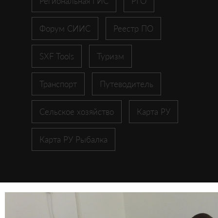
Региональная ГИС
РГО
Форум СИИС
Реестр ПО
SXF Tools
Туризм
Транспорт
Путеводитель
Сельское хозяйство
Карта РУ
Карта РУ Рыбалка