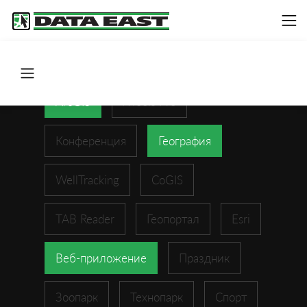
ArcGIS
XTools Pro
Конференция
География
WellTracking
CoGIS
TAB Reader
Геопортал
Esri
Веб-приложение
Праздник
Зоопарк
Технопарк
Спорт