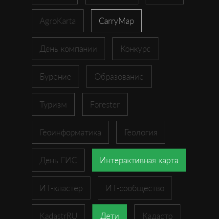
AgroKarta
CarryMap
День компании
Конкурс
Бурение
Образование
Туризм
Forester
Геоинформатика
Геология
День ГИС
Интерактивная карта
ИТ-кластер
ИТ-сообщество
KadastrRU
Дети
Кадастр