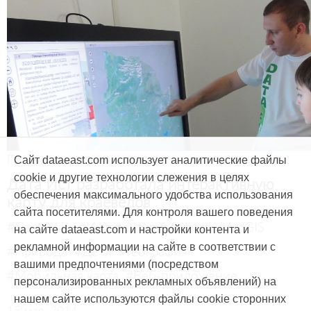
Продукты и услуги
Сайт dataeast.com использует аналитические файлы
cookie и другие технологии слежения в целях
Дата Ист разработала интерактивную
обеспечения максимального удобства использования
карту для краеведов
сайта посетителями. Для контроля вашего поведения
#CarryMap
#Интерактивная карта
#ArcGIS
на сайте dataeast.com и настройки контента и
рекламной информации на сайте в соответствии с
#Природа
#Дети
#География
вашими предпочтениями (посредством
#Мобильная карта
#Веб-приложение
персонализированных рекламных объявлений) на
нашем сайте используются файлы cookie сторонних
15 мая, 2014