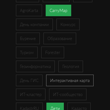
AgroKarta
CarryMap
День компании
Конкурс
Бурение
Образование
Туризм
Forester
Геоинформатика
Геология
День ГИС
Интерактивная карта
ИТ-кластер
ИТ-сообщество
KadastrRU
Дети
Кадастр