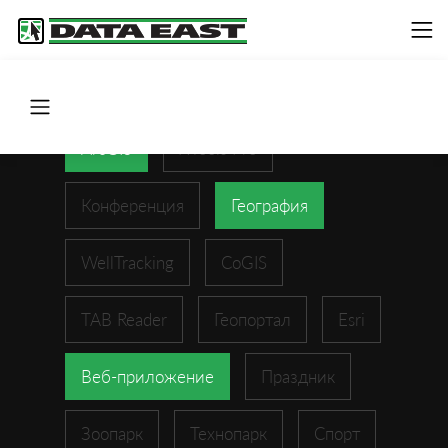
ArcGIS
XTools Pro
Конференция
География
WellTracking
CoGIS
TAB Reader
Геопортал
Esri
Веб-приложение
Праздник
Зоопарк
Технопарк
Спорт