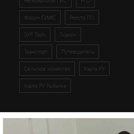
Региональная ГИС
РГО
Форум СИИС
Реестр ПО
SXF Tools
Туризм
Транспорт
Путеводитель
Сельское хозяйство
Карта РУ
Карта РУ Рыбалка