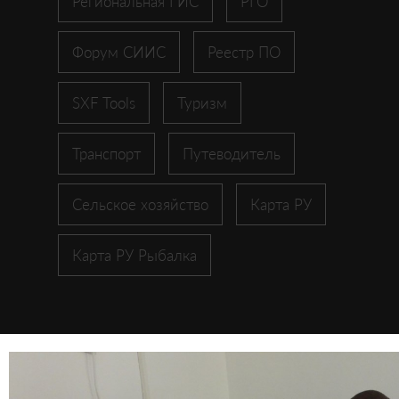
Региональная ГИС
РГО
Форум СИИС
Реестр ПО
SXF Tools
Туризм
Транспорт
Путеводитель
Сельское хозяйство
Карта РУ
Карта РУ Рыбалка