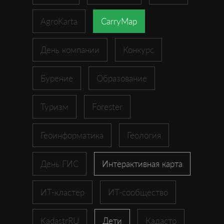
AgroKarta
CarryMap
День компании
Конкурс
Бурение
Образование
Туризм
Forester
Геоинформатика
Геология
День ГИС
Интерактивная карта
ИТ-кластер
ИТ-сообщество
KadastrRU
Дети
Кадастр