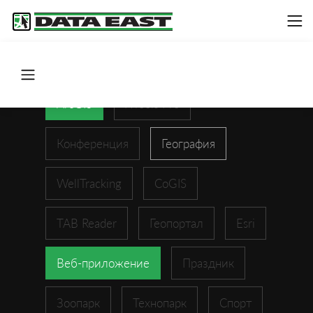
ArcGIS
XTools Pro
Конференция
География
WellTracking
CoGIS
TAB Reader
Геопортал
Esri
Веб-приложение
Праздник
Зоопарк
Технопарк
Спорт