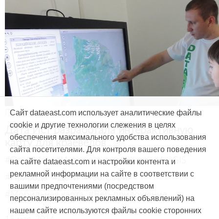
Продукты и услуги
Сайт dataeast.com использует аналитические файлы
cookie и другие технологии слежения в целях
Дата Ист разработала интерактивную
обеспечения максимального удобства использования
карту для краеведов
сайта посетителями. Для контроля вашего поведения
#CarryMap
#Интерактивная карта
#ArcGIS
на сайте dataeast.com и настройки контента и
рекламной информации на сайте в соответствии с
#Природа
#Дети
#География
вашими предпочтениями (посредством
#Мобильная карта
#Веб-приложение
персонализированных рекламных объявлений) на
нашем сайте используются файлы cookie сторонних
15 мая, 2014