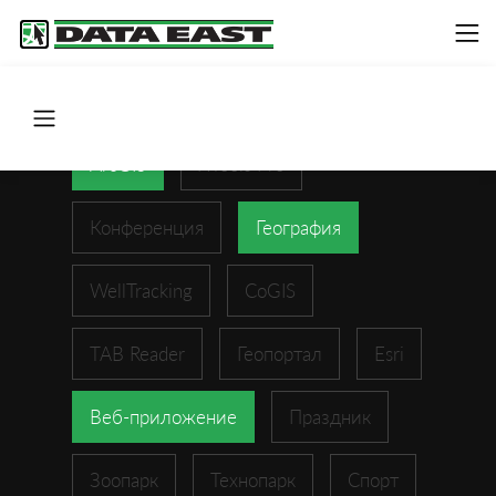
ArcGIS
XTools Pro
Конференция
География
WellTracking
CoGIS
TAB Reader
Геопортал
Esri
Веб-приложение
Праздник
Зоопарк
Технопарк
Спорт