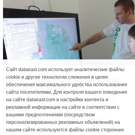
Продукты и услуги
Сайт dataeast.com использует аналитические файлы
cookie и другие технологии слежения в целях
Дата Ист разработала интерактивную
обеспечения максимального удобства использования
карту для краеведов
сайта посетителями. Для контроля вашего поведения
#CarryMap
#Интерактивная карта
#ArcGIS
на сайте dataeast.com и настройки контента и
рекламной информации на сайте в соответствии с
#Природа
#Дети
#География
вашими предпочтениями (посредством
#Мобильная карта
#Веб-приложение
персонализированных рекламных объявлений) на
нашем сайте используются файлы cookie сторонних
15 мая, 2014