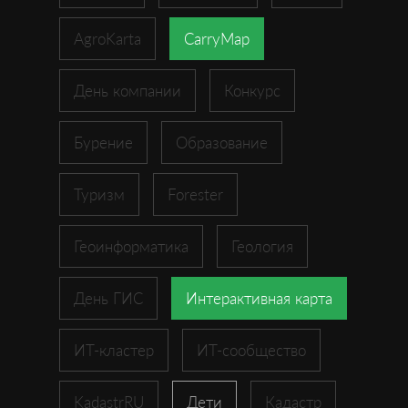
AgroKarta
CarryMap
День компании
Конкурс
Бурение
Образование
Туризм
Forester
Геоинформатика
Геология
День ГИС
Интерактивная карта
ИТ-кластер
ИТ-сообщество
KadastrRU
Дети
Кадастр