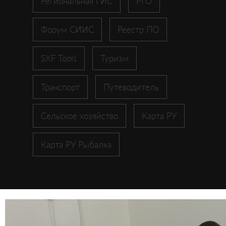
Региональная ГИС
РГО
Форум СИИС
Реестр ПО
SXF Tools
Туризм
Транспорт
Путеводитель
Сельское хозяйство
Карта РУ
Карта РУ Рыбалка