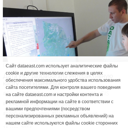
Продукты и услуги
Сайт dataeast.com использует аналитические файлы
cookie и другие технологии слежения в целях
Дата Ист разработала интерактивную
обеспечения максимального удобства использования
карту для краеведов
сайта посетителями. Для контроля вашего поведения
#CarryMap
#Интерактивная карта
#ArcGIS
на сайте dataeast.com и настройки контента и
рекламной информации на сайте в соответствии с
#Природа
#Дети
#География
вашими предпочтениями (посредством
#Мобильная карта
#Веб-приложение
персонализированных рекламных объявлений) на
нашем сайте используются файлы cookie сторонних
15 мая, 2014