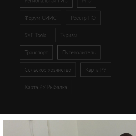
Региональная ГИС
РГО
Форум СИИС
Реестр ПО
SXF Tools
Туризм
Транспорт
Путеводитель
Сельское хозяйство
Карта РУ
Карта РУ Рыбалка