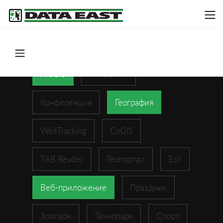
ArcGIS
XTools Pro
Конференция
География
WellTracking
CoGIS
TAB Reader
Геопортал
Esri
Веб-приложение
Праздник
Зоопарк
Технопарк
Спорт