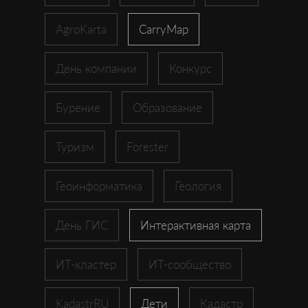
AgroKarta
CarryMap
День компании
Конкурс
Бурение
Образование
Туризм
Forester
Геоинформатика
Геология
День ГИС
Интерактивная карта
ИТ-кластер
ИТ-сообщество
KadastrRU
Дети
Кадастр