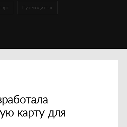
порт
Путеводитель
зработала
ую карту для