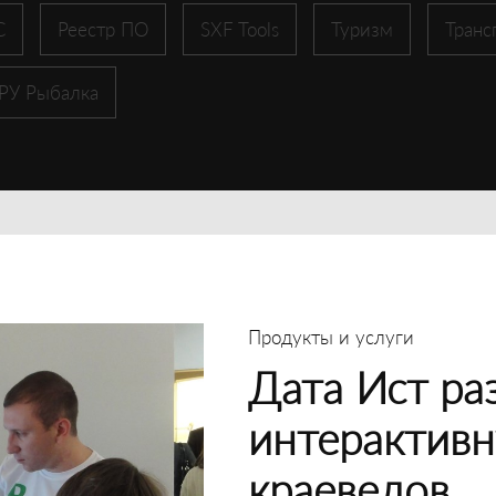
С
Реестр ПО
SXF Tools
Туризм
Транс
 РУ Рыбалка
Продукты и услуги
Дата Ист ра
интерактивн
краеведов