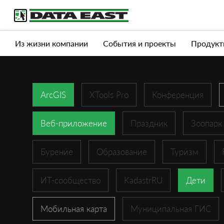
Услуги
Продукты
Истории успеха
Журна
Из жизни компании
События и проекты
Продукт
ArcGIS
XTools Pro
Конференция
Веб-приложение
Праздник
Зоопарк
Бурение
Образование
Туризм
ИТ-сообщество
KadastrRU
Дети
Мобильная карта
Муниципальная ГИС