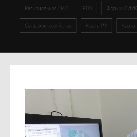
Региональная ГИС
РГО
Форум СИИ
Сельское хозяйство
Карта РУ
Карта