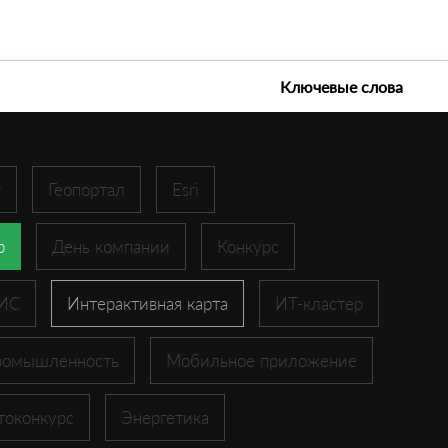
е технологии 2026
Ключевые слова
r
Геопортал
Esri
p
День компании
Конкурс
ГИС
Интерактивная карта
ИТ-кластер
ромышленность
Мобильное приложение
токонкурс
Энергетика