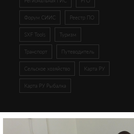
Региональная ГИС
РГО
Форум СИИС
Реестр ПО
SXF Tools
Туризм
Транспорт
Путеводитель
Сельское хозяйство
Карта РУ
Карта РУ Рыбалка