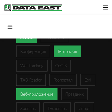
ArcGIS
XTools Pro
Конференция
География
WellTracking
CoGIS
TAB Reader
Геопортал
Esri
Веб-приложение
Праздник
Зоопарк
Технопарк
Спорт