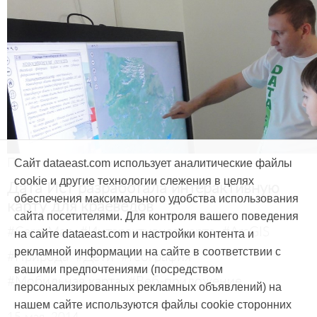
Продукты и услуги
Сайт dataeast.com использует аналитические файлы
cookie и другие технологии слежения в целях
Дата Ист разработала интерактивную
обеспечения максимального удобства использования
карту для краеведов
сайта посетителями. Для контроля вашего поведения
#CarryMap
#Интерактивная карта
#ArcGIS
на сайте dataeast.com и настройки контента и
рекламной информации на сайте в соответствии с
#Природа
#Дети
#География
вашими предпочтениями (посредством
#Мобильная карта
#Веб-приложение
персонализированных рекламных объявлений) на
нашем сайте используются файлы cookie сторонних
15 мая, 2014