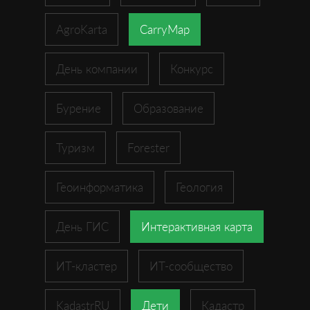
AgroKarta
CarryMap
День компании
Конкурс
Бурение
Образование
Туризм
Forester
Геоинформатика
Геология
День ГИС
Интерактивная карта
ИТ-кластер
ИТ-сообщество
KadastrRU
Дети
Кадастр