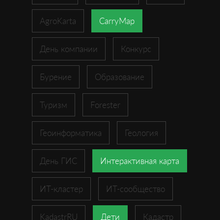
AgroKarta
CarryMap
День компании
Конкурс
Бурение
Образование
Туризм
Forester
Геоинформатика
Геология
День ГИС
Интерактивная карта
ИТ-кластер
ИТ-сообщество
KadastrRU
Дети
Кадастр