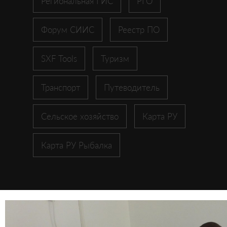
Региональная ГИС
РГО
Форум СИИС
Реестр ПО
SXF Tools
Туризм
Транспорт
Путеводитель
Сельское хозяйство
Карта РУ
Карта РУ Рыбалка