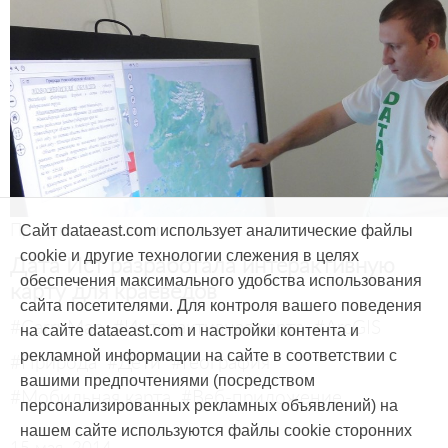
Продукты и услуги
Сайт dataeast.com использует аналитические файлы
cookie и другие технологии слежения в целях
Дата Ист разработала интерактивную
обеспечения максимального удобства использования
карту для краеведов
сайта посетителями. Для контроля вашего поведения
#CarryMap
#Интерактивная карта
#ArcGIS
на сайте dataeast.com и настройки контента и
рекламной информации на сайте в соответствии с
#Природа
#Дети
#География
вашими предпочтениями (посредством
#Мобильная карта
#Веб-приложение
персонализированных рекламных объявлений) на
нашем сайте используются файлы cookie сторонних
15 мая, 2014