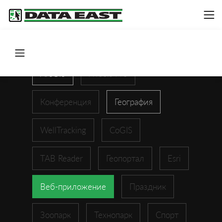
ArcGIS
XTools Pro
Конференция
География
WellTracking
CoGIS
TAB Reader
Геопортал
Esri
Веб-приложение
Праздник
Зоопарк
Технопарк
Спорт