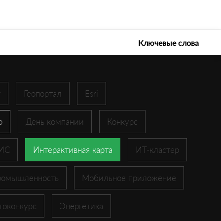
е технологии 2026
Ключевые слова
r
Геопортал
Esri
p
День компании
Конкурс
ГИС
Интерактивная карта
ИТ-кластер
ромышленность
Мобильное приложение
токонкурс
Энергетика