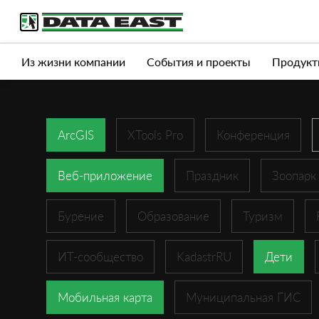
Услуги
Продукты
Истории успеха
Журна
Из жизни компании
События и проекты
Продукт
ArcGIS
XTools Pro
Конференция
Веб-приложение
Праздник
Зоопарк
Бурение
Образование
Туризм
ИТ-сообщество
KadastrRU
Дети
Мобильная карта
Муниципальная ГИС