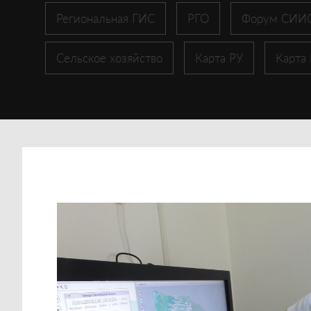
Региональная ГИС
РГО
Форум СИИ
Сельское хозяйство
Карта РУ
Карта