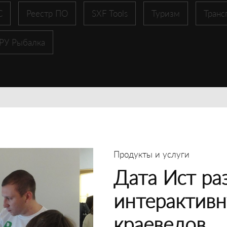
С
Реестр ПО
SXF Tools
Туризм
Транс
 РУ Рыбалка
Продукты и услуги
Дата Ист ра
интерактивн
краеведов