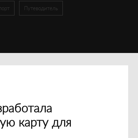
порт
Путеводитель
зработала
ую карту для