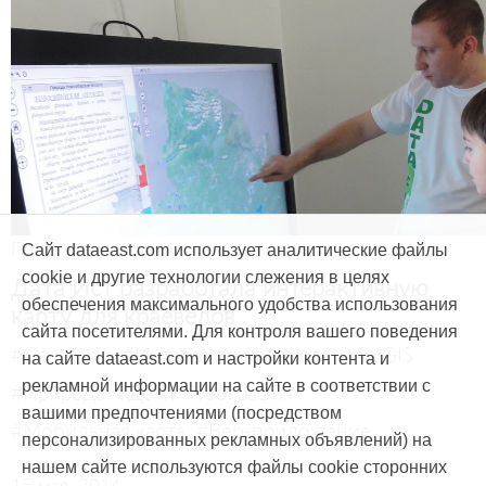
Продукты и услуги
Сайт dataeast.com использует аналитические файлы
cookie и другие технологии слежения в целях
Дата Ист разработала интерактивную
обеспечения максимального удобства использования
карту для краеведов
сайта посетителями. Для контроля вашего поведения
#CarryMap
#Интерактивная карта
#ArcGIS
на сайте dataeast.com и настройки контента и
рекламной информации на сайте в соответствии с
#Природа
#Дети
#География
вашими предпочтениями (посредством
#Мобильная карта
#Веб-приложение
персонализированных рекламных объявлений) на
нашем сайте используются файлы cookie сторонних
15 мая, 2014