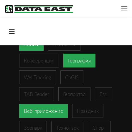
ArcGIS
XTools Pro
Конференция
География
WellTracking
CoGIS
TAB Reader
Геопортал
Esri
Веб-приложение
Праздник
Зоопарк
Технопарк
Спорт