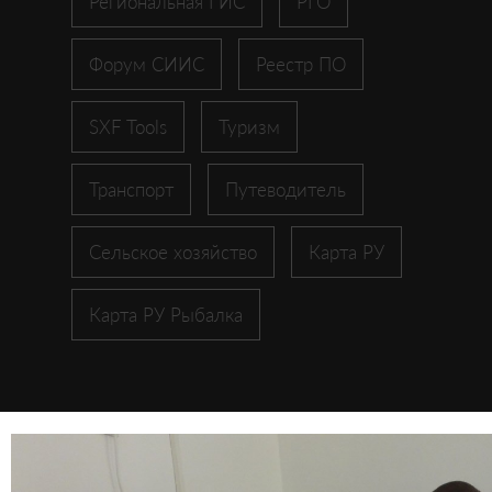
Региональная ГИС
РГО
Форум СИИС
Реестр ПО
SXF Tools
Туризм
Транспорт
Путеводитель
Сельское хозяйство
Карта РУ
Карта РУ Рыбалка