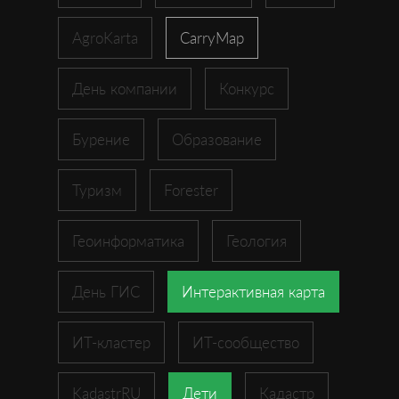
AgroKarta
CarryMap
День компании
Конкурс
Бурение
Образование
Туризм
Forester
Геоинформатика
Геология
День ГИС
Интерактивная карта
ИТ-кластер
ИТ-сообщество
KadastrRU
Дети
Кадастр