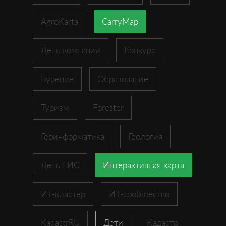
AgroKarta
CarryMap
День компании
Конкурс
Бурение
Образование
Туризм
Forester
Геоинформатика
Геология
День ГИС
Интерактивная карта
ИТ-кластер
ИТ-сообщество
KadastrRU
Дети
Кадастр