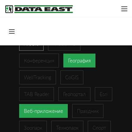
ArcGIS
XTools Pro
Конференция
География
WellTracking
CoGIS
TAB Reader
Геопортал
Esri
Веб-приложение
Праздник
Зоопарк
Технопарк
Спорт