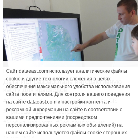
Продукты и услуги
Сайт dataeast.com использует аналитические файлы
cookie и другие технологии слежения в целях
Дата Ист разработала интерактивную
обеспечения максимального удобства использования
карту для краеведов
сайта посетителями. Для контроля вашего поведения
#CarryMap
#Интерактивная карта
#ArcGIS
на сайте dataeast.com и настройки контента и
рекламной информации на сайте в соответствии с
#Природа
#Дети
#География
вашими предпочтениями (посредством
#Мобильная карта
#Веб-приложение
персонализированных рекламных объявлений) на
нашем сайте используются файлы cookie сторонних
15 мая, 2014