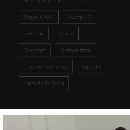
Региональная ГИС
РГО
Форум СИИС
Реестр ПО
SXF Tools
Туризм
Транспорт
Путеводитель
Сельское хозяйство
Карта РУ
Карта РУ Рыбалка