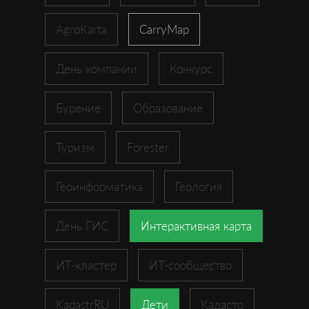
AgroKarta
CarryMap
День компании
Конкурс
Бурение
Образование
Туризм
Forester
Геоинформатика
Геология
День ГИС
Интерактивная карта
ИТ-кластер
ИТ-сообщество
KadastrRU
Дети
Кадастр