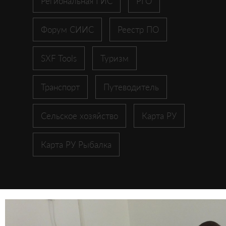
Региональная ГИС
РГО
Форум СИИС
Реестр ПО
SXF Tools
Туризм
Транспорт
Путеводитель
Сельское хозяйство
Карта РУ
Карта РУ Рыбалка