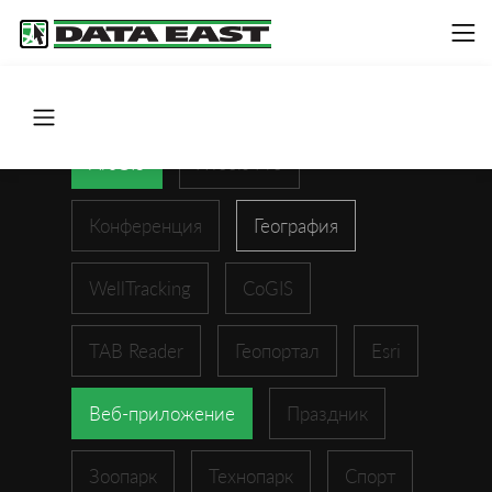
ArcGIS
XTools Pro
Конференция
География
WellTracking
CoGIS
TAB Reader
Геопортал
Esri
Веб-приложение
Праздник
Зоопарк
Технопарк
Спорт