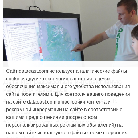
Продукты и услуги
Сайт dataeast.com использует аналитические файлы
cookie и другие технологии слежения в целях
Дата Ист разработала интерактивную
обеспечения максимального удобства использования
карту для краеведов
сайта посетителями. Для контроля вашего поведения
#CarryMap
#Интерактивная карта
#ArcGIS
на сайте dataeast.com и настройки контента и
рекламной информации на сайте в соответствии с
#Природа
#Дети
#География
вашими предпочтениями (посредством
#Мобильная карта
#Веб-приложение
персонализированных рекламных объявлений) на
нашем сайте используются файлы cookie сторонних
15 мая, 2014