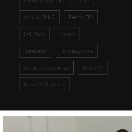
Региональная ГИС
РГО
Форум СИИС
Реестр ПО
SXF Tools
Туризм
Транспорт
Путеводитель
Сельское хозяйство
Карта РУ
Карта РУ Рыбалка