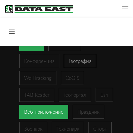
ArcGIS
XTools Pro
Конференция
География
WellTracking
CoGIS
TAB Reader
Геопортал
Esri
Веб-приложение
Праздник
Зоопарк
Технопарк
Спорт