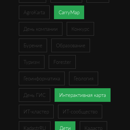
AgroKarta
CarryMap
День компании
Конкурс
Бурение
Образование
Туризм
Forester
Геоинформатика
Геология
День ГИС
Интерактивная карта
ИТ-кластер
ИТ-сообщество
KadastrRU
Дети
Кадастр