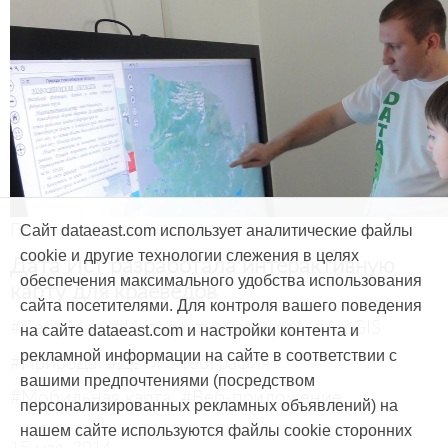
Продукты и услуги
Сайт dataeast.com использует аналитические файлы
cookie и другие технологии слежения в целях
Дата Ист разработала интерактивную
обеспечения максимального удобства использования
карту для краеведов
сайта посетителями. Для контроля вашего поведения
#CarryMap
#Интерактивная карта
#ArcGIS
на сайте dataeast.com и настройки контента и
рекламной информации на сайте в соответствии с
#Природа
#Дети
#География
вашими предпочтениями (посредством
#Мобильная карта
#Веб-приложение
персонализированных рекламных объявлений) на
нашем сайте используются файлы cookie сторонних
15 мая, 2014