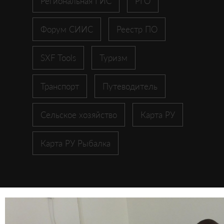
Региональная ГИС
РГО
Форум СИИС
Реестр ПО
SXF Tools
Туризм
Транспорт
Путеводитель
Сельское хозяйство
Карта РУ
Карта РУ Рыбалка