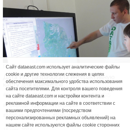
Продукты и услуги
Сайт dataeast.com использует аналитические файлы
cookie и другие технологии слежения в целях
Дата Ист разработала интерактивную
обеспечения максимального удобства использования
карту для краеведов
сайта посетителями. Для контроля вашего поведения
#CarryMap
#Интерактивная карта
#ArcGIS
на сайте dataeast.com и настройки контента и
рекламной информации на сайте в соответствии с
#Природа
#Дети
#География
вашими предпочтениями (посредством
#Мобильная карта
#Веб-приложение
персонализированных рекламных объявлений) на
нашем сайте используются файлы cookie сторонних
15 мая, 2014