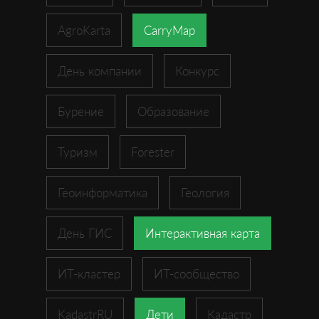
AgroKarta
CarryMap
День компании
Конкурс
Бурение
Образование
Туризм
Forester
Геоинформатика
Геология
День ГИС
Интерактивная карта
ИТ-кластер
ИТ-сообщество
KadastrRU
Дети
Кадастр