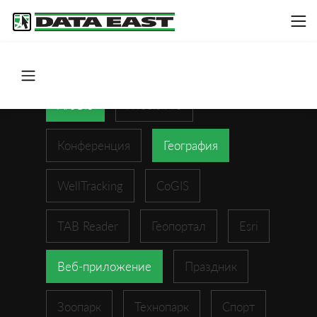
ArcGIS
XTools Pro
Конференция
География
WellTracking
CoGIS
TAB Reader
Геопортал
Esri
Веб-приложение
Праздник
Зоопарк
Технопарк
Спорт