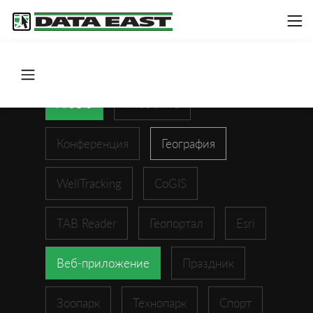
ArcGIS
XTools Pro
Конференция
География
WellTracking
CoGIS
TAB Reader
Геопортал
Esri
Веб-приложение
Праздник
Зоопарк
Технопарк
Спорт