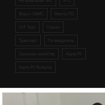
Региональная ГИС
РГО
Форум СИИС
Реестр ПО
SXF Tools
Туризм
Транспорт
Путеводитель
Сельское хозяйство
Карта РУ
Карта РУ Рыбалка