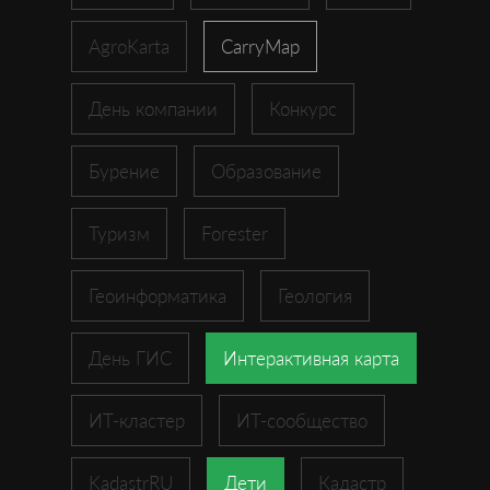
AgroKarta
CarryMap
День компании
Конкурс
Бурение
Образование
Туризм
Forester
Геоинформатика
Геология
День ГИС
Интерактивная карта
ИТ-кластер
ИТ-сообщество
KadastrRU
Дети
Кадастр