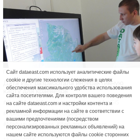
Продукты и услуги
Сайт dataeast.com использует аналитические файлы
cookie и другие технологии слежения в целях
Дата Ист разработала интерактивную
обеспечения максимального удобства использования
карту для краеведов
сайта посетителями. Для контроля вашего поведения
#CarryMap
#Интерактивная карта
#ArcGIS
на сайте dataeast.com и настройки контента и
рекламной информации на сайте в соответствии с
#Природа
#Дети
#География
вашими предпочтениями (посредством
#Мобильная карта
#Веб-приложение
персонализированных рекламных объявлений) на
нашем сайте используются файлы cookie сторонних
15 мая, 2014