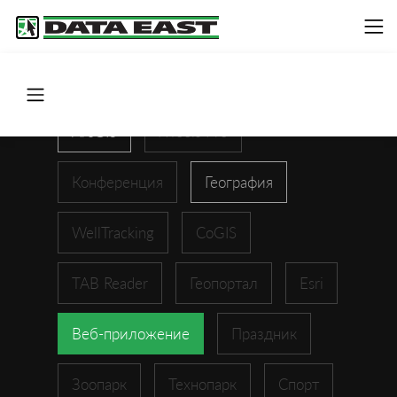
ArcGIS
XTools Pro
Конференция
География
WellTracking
CoGIS
TAB Reader
Геопортал
Esri
Веб-приложение
Праздник
Зоопарк
Технопарк
Спорт