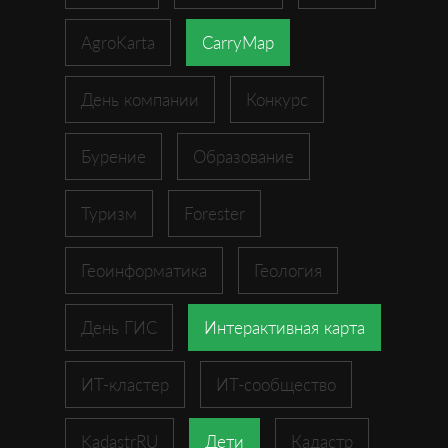
AgroKarta
CarryMap
День компании
Конкурс
Бурение
Образование
Туризм
Forester
Геоинформатика
Геология
День ГИС
Интерактивная карта
ИТ-кластер
ИТ-сообщество
KadastrRU
Дети
Кадастр