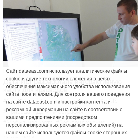
Продукты и услуги
Сайт dataeast.com использует аналитические файлы
cookie и другие технологии слежения в целях
Дата Ист разработала интерактивную
обеспечения максимального удобства использования
карту для краеведов
сайта посетителями. Для контроля вашего поведения
#CarryMap
#Интерактивная карта
#ArcGIS
на сайте dataeast.com и настройки контента и
рекламной информации на сайте в соответствии с
#Природа
#Дети
#География
вашими предпочтениями (посредством
#Мобильная карта
#Веб-приложение
персонализированных рекламных объявлений) на
нашем сайте используются файлы cookie сторонних
15 мая, 2014