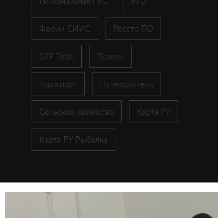
Региональная ГИС
РГО
Форум СИИС
Реестр ПО
SXF Tools
Туризм
Транспорт
Путеводитель
Сельское хозяйство
Карта РУ
Карта РУ Рыбалка