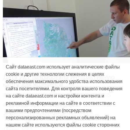
Продукты и услуги
Сайт dataeast.com использует аналитические файлы
cookie и другие технологии слежения в целях
Дата Ист разработала интерактивную
обеспечения максимального удобства использования
карту для краеведов
сайта посетителями. Для контроля вашего поведения
#CarryMap
#Интерактивная карта
#ArcGIS
на сайте dataeast.com и настройки контента и
рекламной информации на сайте в соответствии с
#Природа
#Дети
#География
вашими предпочтениями (посредством
#Мобильная карта
#Веб-приложение
персонализированных рекламных объявлений) на
нашем сайте используются файлы cookie сторонних
15 мая, 2014