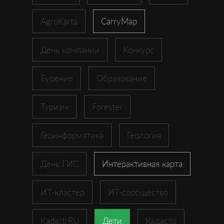
AgroKarta
CarryMap
День компании
Конкурс
Бурение
Образование
Туризм
Forester
Геоинформатика
Геология
День ГИС
Интерактивная карта
ИТ-кластер
ИТ-сообщество
KadastrRU
Дети
Кадастр