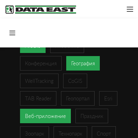
ArcGIS
XTools Pro
Конференция
География
WellTracking
CoGIS
TAB Reader
Геопортал
Esri
Веб-приложение
Праздник
Зоопарк
Технопарк
Спорт