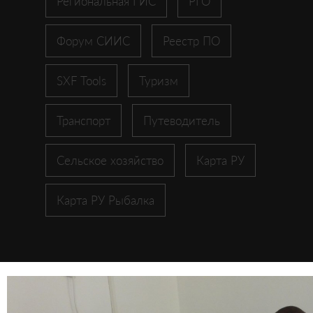
Региональная ГИС
РГО
Форум СИИС
Реестр ПО
SXF Tools
Туризм
Транспорт
Путеводитель
Сельское хозяйство
Карта РУ
Карта РУ Рыбалка