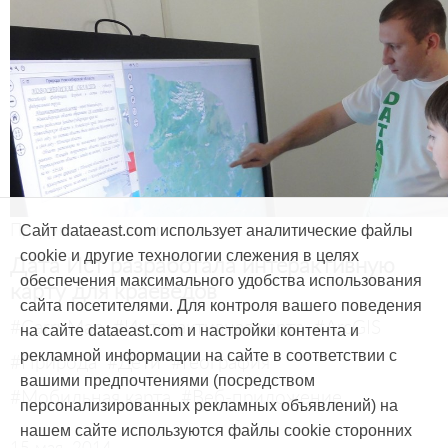
Продукты и услуги
Сайт dataeast.com использует аналитические файлы
cookie и другие технологии слежения в целях
Дата Ист разработала интерактивную
обеспечения максимального удобства использования
карту для краеведов
сайта посетителями. Для контроля вашего поведения
#CarryMap
#Интерактивная карта
#ArcGIS
на сайте dataeast.com и настройки контента и
рекламной информации на сайте в соответствии с
#Природа
#Дети
#География
вашими предпочтениями (посредством
#Мобильная карта
#Веб-приложение
персонализированных рекламных объявлений) на
нашем сайте используются файлы cookie сторонних
15 мая, 2014