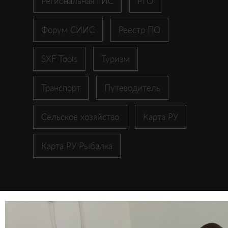
Региональная ГИС
РГО
Форум СИИС
Реестр ПО
SXF Tools
Туризм
Транспорт
Путеводитель
Сельское хозяйство
Карта РУ
Карта РУ Рыбалка