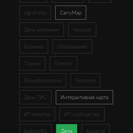
AgroKarta
CarryMap
День компании
Конкурс
Бурение
Образование
Туризм
Forester
Геоинформатика
Геология
День ГИС
Интерактивная карта
ИТ-кластер
ИТ-сообщество
KadastrRU
Дети
Кадастр