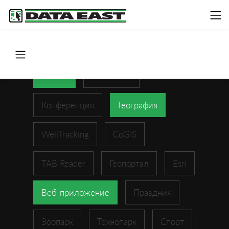
ArcGIS
XTools Pro
Конференция
География
WellTracking
CoGIS
TAB Reader
Геопортал
Esri
Веб-приложение
Праздник
Зоопарк
Технопарк
Спорт