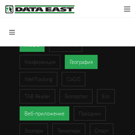
ArcGIS
XTools Pro
Конференция
География
WellTracking
CoGIS
TAB Reader
Геопортал
Esri
Веб-приложение
Праздник
Зоопарк
Технопарк
Спорт