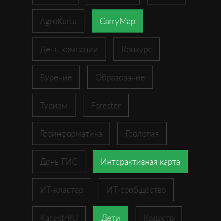
AgroKarta
CarryMap
День компании
Конкурс
Бурение
Образование
Туризм
Forester
Геоинформатика
Геология
День ГИС
Интерактивная карта
ИТ-кластер
ИТ-сообщество
KadastrRU
Дети
Кадастр