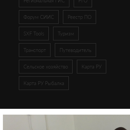
Региональная ГИС
РГО
Форум СИИС
Реестр ПО
SXF Tools
Туризм
Транспорт
Путеводитель
Сельское хозяйство
Карта РУ
Карта РУ Рыбалка