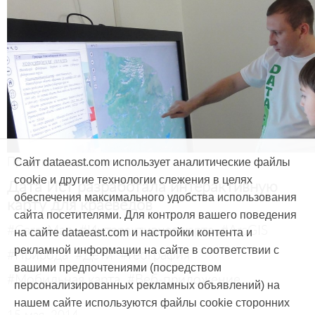
Продукты и услуги
Сайт dataeast.com использует аналитические файлы
cookie и другие технологии слежения в целях
Дата Ист разработала интерактивную
обеспечения максимального удобства использования
карту для краеведов
сайта посетителями. Для контроля вашего поведения
#CarryMap
#Интерактивная карта
#ArcGIS
на сайте dataeast.com и настройки контента и
рекламной информации на сайте в соответствии с
#Природа
#Дети
#География
вашими предпочтениями (посредством
#Мобильная карта
#Веб-приложение
персонализированных рекламных объявлений) на
нашем сайте используются файлы cookie сторонних
15 мая, 2014