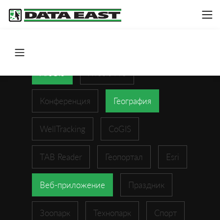
ArcGIS
XTools Pro
Конференция
География
WellTracking
CoGIS
TAB Reader
Геопортал
Esri
Веб-приложение
Праздник
Зоопарк
Технопарк
Спорт