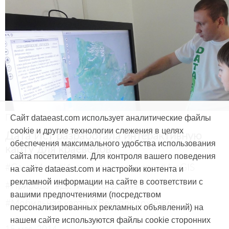
Продукты и услуги
Сайт dataeast.com использует аналитические файлы
cookie и другие технологии слежения в целях
Дата Ист разработала интерактивную
обеспечения максимального удобства использования
карту для краеведов
сайта посетителями. Для контроля вашего поведения
#CarryMap
#Интерактивная карта
#ArcGIS
на сайте dataeast.com и настройки контента и
рекламной информации на сайте в соответствии с
#Природа
#Дети
#География
вашими предпочтениями (посредством
#Мобильная карта
#Веб-приложение
персонализированных рекламных объявлений) на
нашем сайте используются файлы cookie сторонних
15 мая, 2014