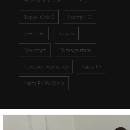
Региональная ГИС
РГО
Форум СИИС
Реестр ПО
SXF Tools
Туризм
Транспорт
Путеводитель
Сельское хозяйство
Карта РУ
Карта РУ Рыбалка