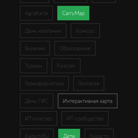
AgroKarta
CarryMap
День компании
Конкурс
Бурение
Образование
Туризм
Forester
Геоинформатика
Геология
День ГИС
Интерактивная карта
ИТ-кластер
ИТ-сообщество
KadastrRU
Дети
Кадастр