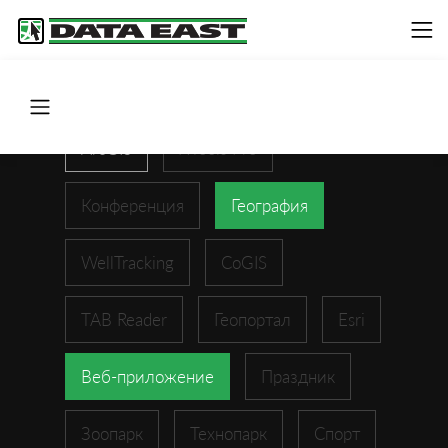
ArcGIS
XTools Pro
Конференция
География
WellTracking
CoGIS
TAB Reader
Геопортал
Esri
Веб-приложение
Праздник
Зоопарк
Технопарк
Спорт