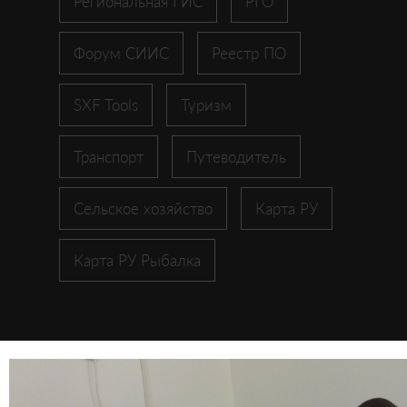
Региональная ГИС
РГО
Форум СИИС
Реестр ПО
SXF Tools
Туризм
Транспорт
Путеводитель
Сельское хозяйство
Карта РУ
Карта РУ Рыбалка