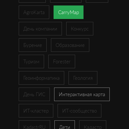
AgroKarta
CarryMap
День компании
Конкурс
Бурение
Образование
Туризм
Forester
Геоинформатика
Геология
День ГИС
Интерактивная карта
ИТ-кластер
ИТ-сообщество
KadastrRU
Дети
Кадастр