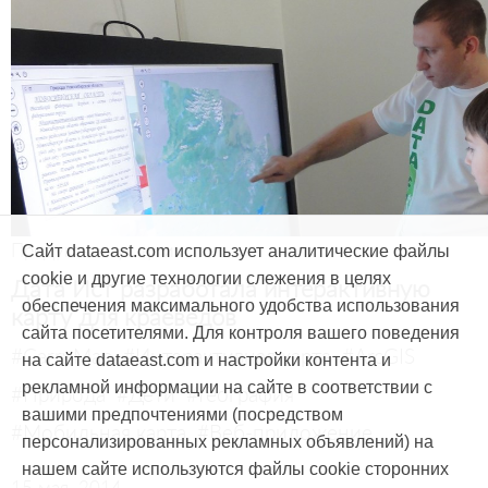
Продукты и услуги
Сайт dataeast.com использует аналитические файлы
cookie и другие технологии слежения в целях
Дата Ист разработала интерактивную
обеспечения максимального удобства использования
карту для краеведов
сайта посетителями. Для контроля вашего поведения
#CarryMap
#Интерактивная карта
#ArcGIS
на сайте dataeast.com и настройки контента и
рекламной информации на сайте в соответствии с
#Природа
#Дети
#География
вашими предпочтениями (посредством
#Мобильная карта
#Веб-приложение
персонализированных рекламных объявлений) на
нашем сайте используются файлы cookie сторонних
15 мая, 2014