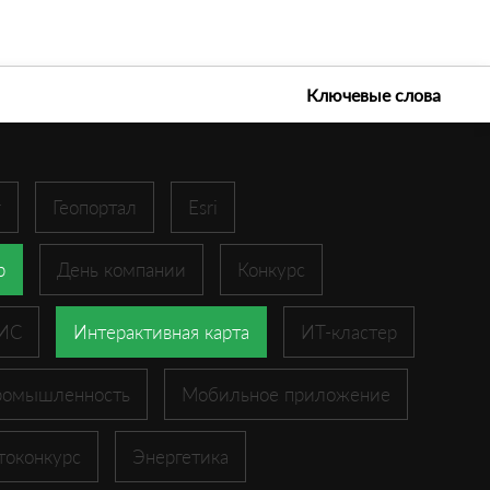
е технологии 2026
Ключевые слова
r
Геопортал
Esri
p
День компании
Конкурс
ГИС
Интерактивная карта
ИТ-кластер
ромышленность
Мобильное приложение
токонкурс
Энергетика