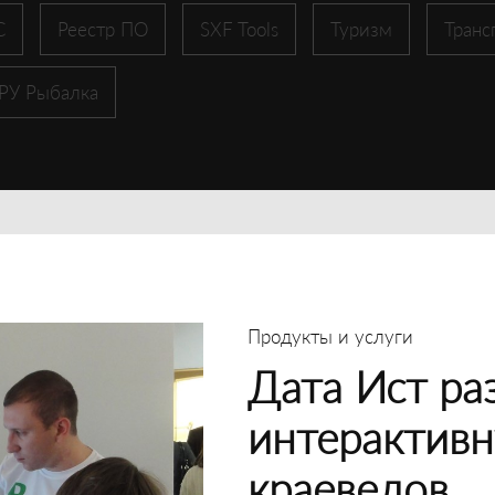
С
Реестр ПО
SXF Tools
Туризм
Транс
 РУ Рыбалка
Продукты и услуги
Дата Ист ра
интерактивн
краеведов