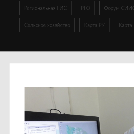
Региональная ГИС
РГО
Форум СИИ
Сельское хозяйство
Карта РУ
Карта