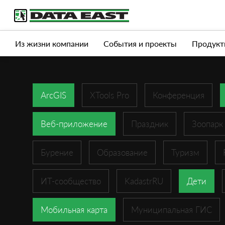
Услуги
Продукты
Истории успеха
Журна
Из жизни компании
События и проекты
Продукт
ArcGIS
XTools Pro
Конференция
Веб-приложение
Праздник
Зоопарк
Бурение
Образование
Туризм
ИТ-сообщество
KadastrRU
Дети
Мобильная карта
Муниципальная ГИС