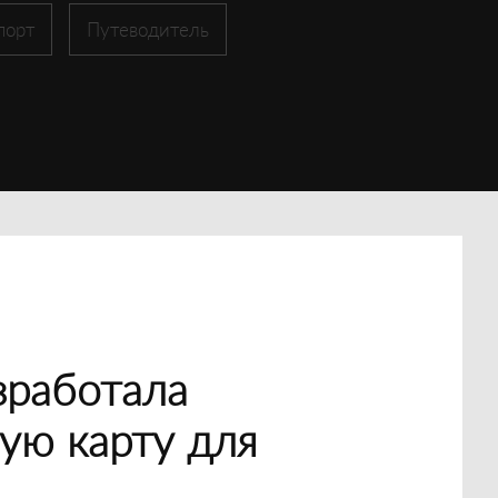
порт
Путеводитель
зработала
ую карту для