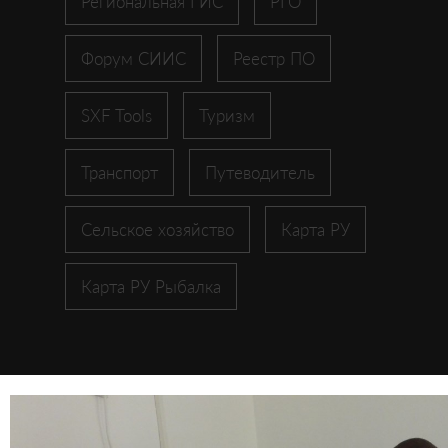
Региональная ГИС
РГО
Форум СИИС
Реестр ПО
SXF Tools
Туризм
Транспорт
Путеводитель
Сельское хозяйство
Карта РУ
Карта РУ Рыбалка