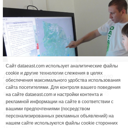
Продукты и услуги
Сайт dataeast.com использует аналитические файлы
cookie и другие технологии слежения в целях
Дата Ист разработала интерактивную
обеспечения максимального удобства использования
карту для краеведов
сайта посетителями. Для контроля вашего поведения
#CarryMap
#Интерактивная карта
#ArcGIS
на сайте dataeast.com и настройки контента и
рекламной информации на сайте в соответствии с
#Природа
#Дети
#География
вашими предпочтениями (посредством
#Мобильная карта
#Веб-приложение
персонализированных рекламных объявлений) на
нашем сайте используются файлы cookie сторонних
15 мая, 2014