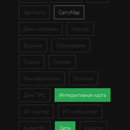
AgroKarta
CarryMap
День компании
Конкурс
Бурение
Образование
Туризм
Forester
Геоинформатика
Геология
День ГИС
Интерактивная карта
ИТ-кластер
ИТ-сообщество
KadastrRU
Дети
Кадастр