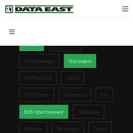
ArcGIS
XTools Pro
Конференция
География
WellTracking
CoGIS
TAB Reader
Геопортал
Esri
Веб-приложение
Праздник
Зоопарк
Технопарк
Спорт