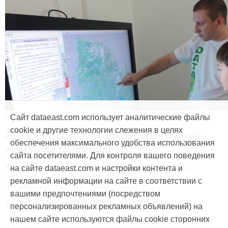
Продукты и услуги
Сайт dataeast.com использует аналитические файлы
cookie и другие технологии слежения в целях
Дата Ист разработала интерактивную
обеспечения максимального удобства использования
карту для краеведов
сайта посетителями. Для контроля вашего поведения
#CarryMap
#Интерактивная карта
#ArcGIS
на сайте dataeast.com и настройки контента и
рекламной информации на сайте в соответствии с
#Природа
#Дети
#География
вашими предпочтениями (посредством
#Мобильная карта
#Веб-приложение
персонализированных рекламных объявлений) на
нашем сайте используются файлы cookie сторонних
15 мая, 2014