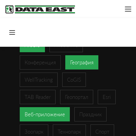
ArcGIS
XTools Pro
Конференция
География
WellTracking
CoGIS
TAB Reader
Геопортал
Esri
Веб-приложение
Праздник
Зоопарк
Технопарк
Спорт