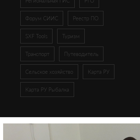
Региональная ГИС
РГО
Форум СИИС
Реестр ПО
SXF Tools
Туризм
Транспорт
Путеводитель
Сельское хозяйство
Карта РУ
Карта РУ Рыбалка