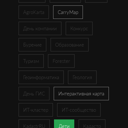
AgroKarta
CarryMap
День компании
Конкурс
Бурение
Образование
Туризм
Forester
Геоинформатика
Геология
День ГИС
Интерактивная карта
ИТ-кластер
ИТ-сообщество
KadastrRU
Дети
Кадастр