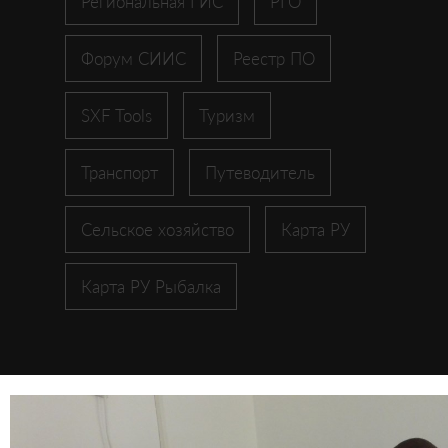
Региональная ГИС
РГО
Форум СИИС
Реестр ПО
SXF Tools
Туризм
Транспорт
Путеводитель
Сельское хозяйство
Карта РУ
Карта РУ Рыбалка