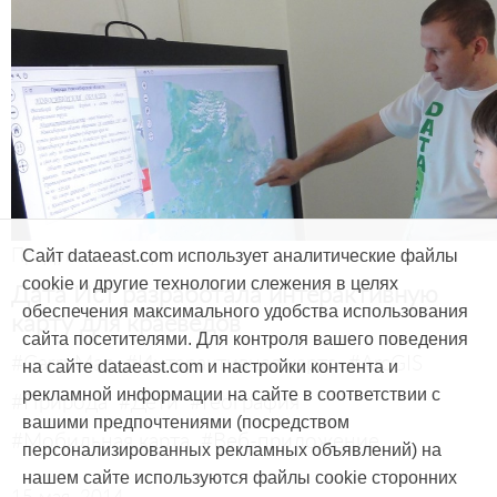
Продукты и услуги
Сайт dataeast.com использует аналитические файлы
cookie и другие технологии слежения в целях
Дата Ист разработала интерактивную
обеспечения максимального удобства использования
карту для краеведов
сайта посетителями. Для контроля вашего поведения
#CarryMap
#Интерактивная карта
#ArcGIS
на сайте dataeast.com и настройки контента и
рекламной информации на сайте в соответствии с
#Природа
#Дети
#География
вашими предпочтениями (посредством
#Мобильная карта
#Веб-приложение
персонализированных рекламных объявлений) на
нашем сайте используются файлы cookie сторонних
15 мая, 2014