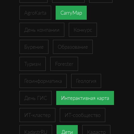
AgroKarta
CarryMap
День компании
Конкурс
Бурение
Образование
Туризм
Forester
Геоинформатика
Геология
День ГИС
Интерактивная карта
ИТ-кластер
ИТ-сообщество
KadastrRU
Дети
Кадастр