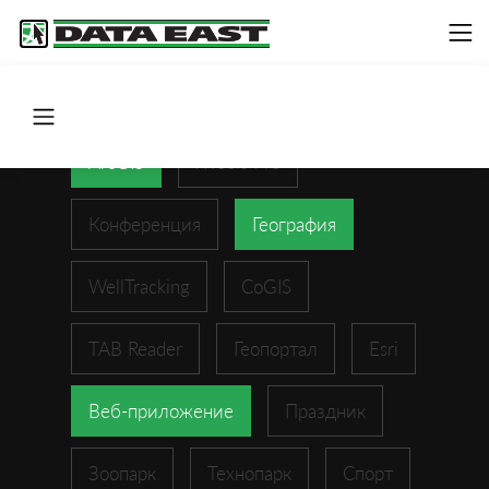
ArcGIS
XTools Pro
Конференция
География
WellTracking
CoGIS
TAB Reader
Геопортал
Esri
Веб-приложение
Праздник
Зоопарк
Технопарк
Спорт