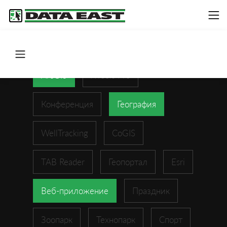
ArcGIS
XTools Pro
Конференция
География
WellTracking
CoGIS
TAB Reader
Геопортал
Esri
Веб-приложение
Праздник
Зоопарк
Технопарк
Спорт