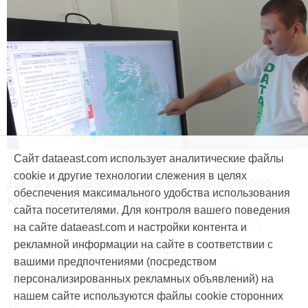
Продукты и услуги
Сайт dataeast.com использует аналитические файлы
cookie и другие технологии слежения в целях
Дата Ист разработала интерактивную
обеспечения максимального удобства использования
карту для краеведов
сайта посетителями. Для контроля вашего поведения
#CarryMap
#Интерактивная карта
#ArcGIS
на сайте dataeast.com и настройки контента и
рекламной информации на сайте в соответствии с
#Природа
#Дети
#География
вашими предпочтениями (посредством
#Мобильная карта
#Веб-приложение
персонализированных рекламных объявлений) на
нашем сайте используются файлы cookie сторонних
15 мая, 2014