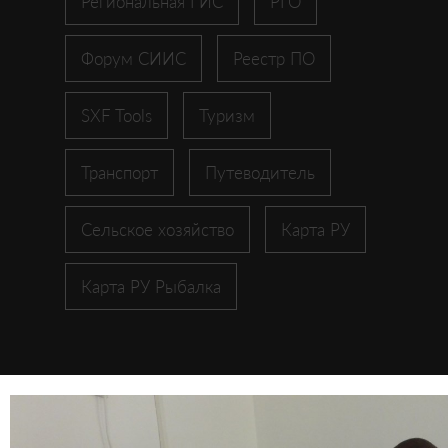
Региональная ГИС
РГО
Форум СИИС
Реестр ПО
SXF Tools
Туризм
Транспорт
Путеводитель
Сельское хозяйство
Карта РУ
Карта РУ Рыбалка