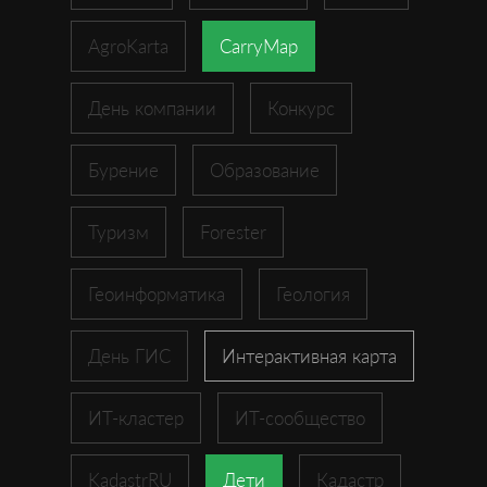
AgroKarta
CarryMap
День компании
Конкурс
Бурение
Образование
Туризм
Forester
Геоинформатика
Геология
День ГИС
Интерактивная карта
ИТ-кластер
ИТ-сообщество
KadastrRU
Дети
Кадастр