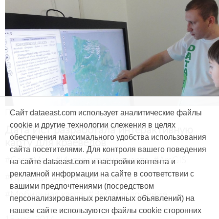
Продукты и услуги
Сайт dataeast.com использует аналитические файлы
cookie и другие технологии слежения в целях
Дата Ист разработала интерактивную
обеспечения максимального удобства использования
карту для краеведов
сайта посетителями. Для контроля вашего поведения
#CarryMap
#Интерактивная карта
#ArcGIS
на сайте dataeast.com и настройки контента и
рекламной информации на сайте в соответствии с
#Природа
#Дети
#География
вашими предпочтениями (посредством
#Мобильная карта
#Веб-приложение
персонализированных рекламных объявлений) на
нашем сайте используются файлы cookie сторонних
15 мая, 2014