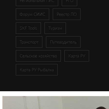
Региональная ГИС
РГО
Форум СИИС
Реестр ПО
SXF Tools
Туризм
Транспорт
Путеводитель
Сельское хозяйство
Карта РУ
Карта РУ Рыбалка