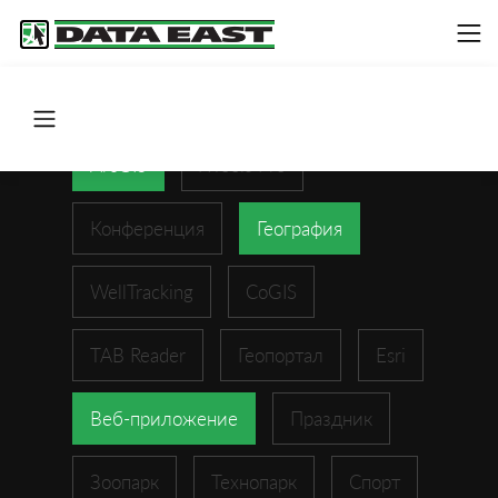
ArcGIS
XTools Pro
Конференция
География
WellTracking
CoGIS
TAB Reader
Геопортал
Esri
Веб-приложение
Праздник
Зоопарк
Технопарк
Спорт