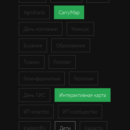
AgroKarta
CarryMap
День компании
Конкурс
Бурение
Образование
Туризм
Forester
Геоинформатика
Геология
День ГИС
Интерактивная карта
ИТ-кластер
ИТ-сообщество
KadastrRU
Дети
Кадастр