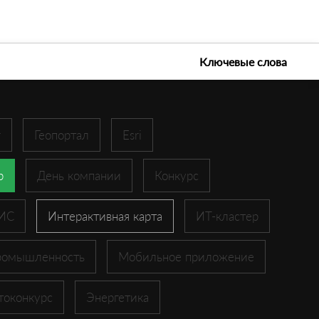
е технологии 2026
Ключевые слова
r
Геопортал
Esri
p
День компании
Конкурс
ГИС
Интерактивная карта
ИТ-кластер
ромышленность
Мобильное приложение
токонкурс
Энергетика