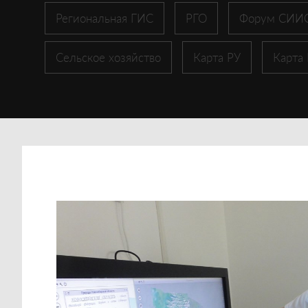
Региональная ГИС
РГО
Форум СИИ
Сельское хозяйство
Карта РУ
Карта