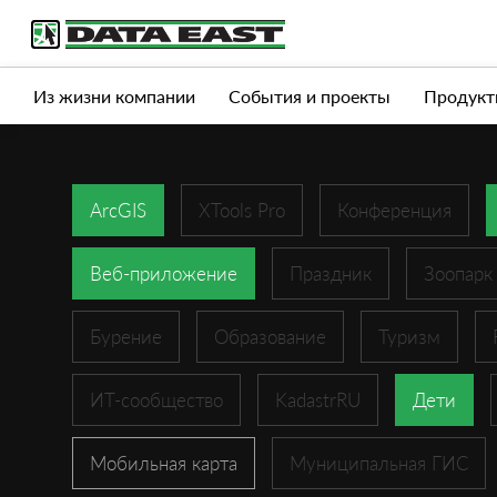
Услуги
Продукты
Истории успеха
Журна
Из жизни компании
События и проекты
Продукт
ArcGIS
XTools Pro
Конференция
Веб-приложение
Праздник
Зоопарк
Бурение
Образование
Туризм
ИТ-сообщество
KadastrRU
Дети
Мобильная карта
Муниципальная ГИС