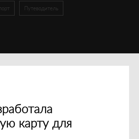
порт
Путеводитель
зработала
ую карту для