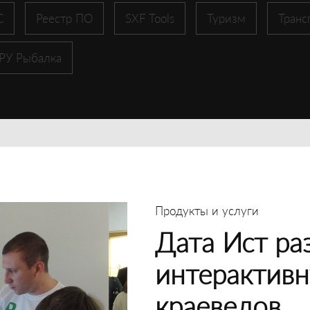
С
Реестр ПО
SXF Tools
Туризм
Транс
 РУ Рыбалка
Продукты и услуги
Дата Ист ра
интерактивн
краеведов