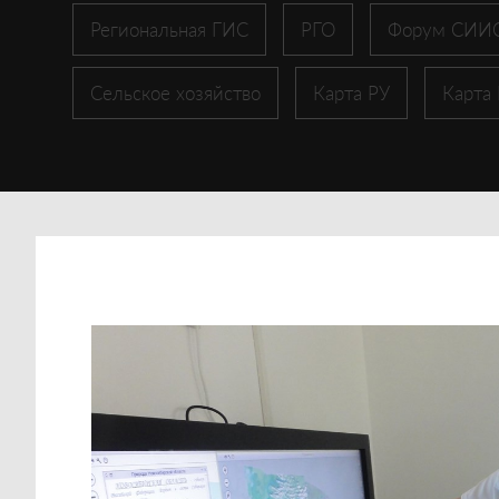
Региональная ГИС
РГО
Форум СИИ
Сельское хозяйство
Карта РУ
Карта