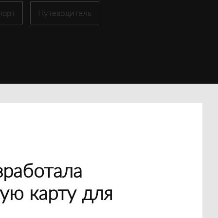
порт
Путеводитель
зработала
ую карту для