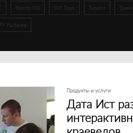
С
Реестр ПО
SXF Tools
Туризм
Транс
 РУ Рыбалка
Продукты и услуги
Дата Ист ра
интерактивн
краеведов