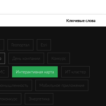
е технологии 2026
Ключевые слова
r
Геопортал
Esri
p
День компании
Конкурс
ГИС
Интерактивная карта
ИТ-кластер
ромышленность
Мобильное приложение
токонкурс
Энергетика