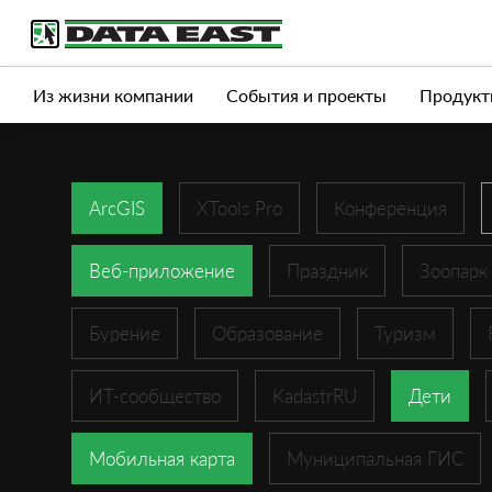
Услуги
Продукты
Истории успеха
Журна
Из жизни компании
События и проекты
Продукт
ArcGIS
XTools Pro
Конференция
Веб-приложение
Праздник
Зоопарк
Бурение
Образование
Туризм
ИТ-сообщество
KadastrRU
Дети
Мобильная карта
Муниципальная ГИС