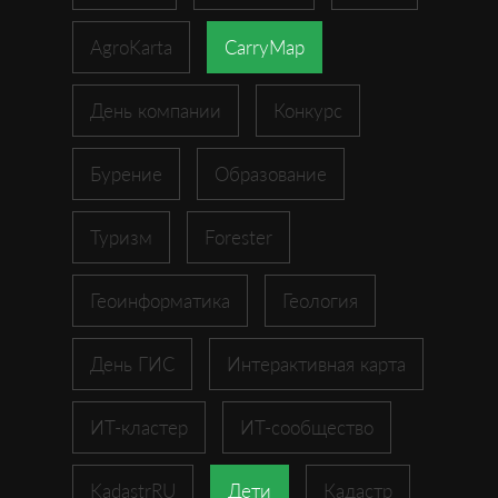
AgroKarta
CarryMap
День компании
Конкурс
Бурение
Образование
Туризм
Forester
Геоинформатика
Геология
День ГИС
Интерактивная карта
ИТ-кластер
ИТ-сообщество
KadastrRU
Дети
Кадастр