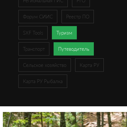
Региональная ГИС
РГО
Форум СИИС
Реестр ПО
SXF Tools
Туризм
Транспорт
Путеводитель
Сельское хозяйство
Карта РУ
Карта РУ Рыбалка