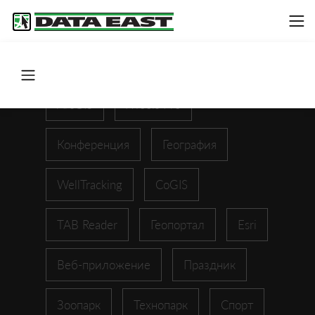
ArcGIS
XTools Pro
Конференция
География
WellTracking
CoGIS
TAB Reader
Геопортал
Esri
Веб-приложение
Праздник
Зоопарк
Технопарк
Спорт