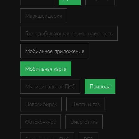
Маркшейдерия
Горнодобывающая промышленность
Мобильное приложение
Мобильная карта
Муниципальная ГИС
Природа
Новосибирск
Нефть и газ
Фотоконкурс
Энергетика