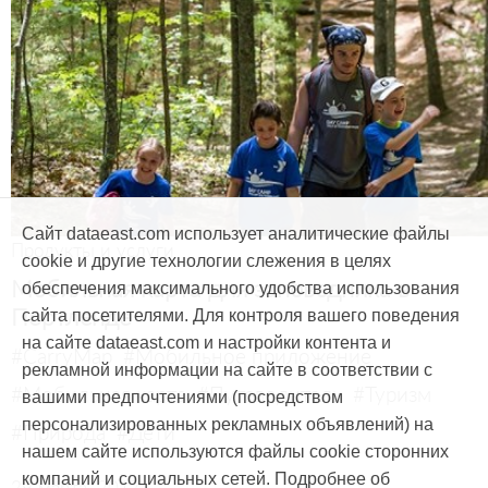
Сайт dataeast.com использует аналитические файлы
Продукты и услуги
cookie и другие технологии слежения в целях
Мобильная карта для заповедника в
обеспечения максимального удобства использования
Портленде
сайта посетителями. Для контроля вашего поведения
на сайте dataeast.com и настройки контента и
#CarryMap
#Мобильное приложение
рекламной информации на сайте в соответствии с
#Мобильная карта
#Путеводитель
#Туризм
вашими предпочтениями (посредством
персонализированных рекламных объявлений) на
#Природа
#Дети
нашем сайте используются файлы cookie сторонних
компаний и социальных сетей. Подробнее об
29 марта, 2017