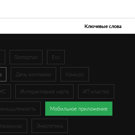
е технологии 2026
Ключевые слова
r
Геопортал
Esri
p
День компании
Конкурс
ГИС
Интерактивная карта
ИТ-кластер
ромышленность
Мобильное приложение
токонкурс
Энергетика