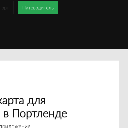
порт
Путеводитель
арта для
 в Портленде
приложение