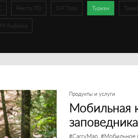
С
Реестр ПО
SXF Tools
Туризм
Транс
 РУ Рыбалка
Продукты и услуги
Мобильная к
заповедника
#CarryMap
#Мобильное 