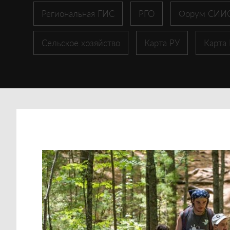
Региональная ГИС
РГО
Форум СИИ
Сельское хозяйство
Карта РУ
Карта