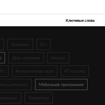
е технологии 2026
Ключевые слова
r
Геопортал
Esri
p
День компании
Конкурс
ГИС
Интерактивная карта
ИТ-кластер
ромышленность
Мобильное приложение
токонкурс
Энергетика