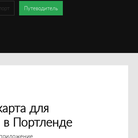
порт
Путеводитель
арта для
 в Портленде
приложение