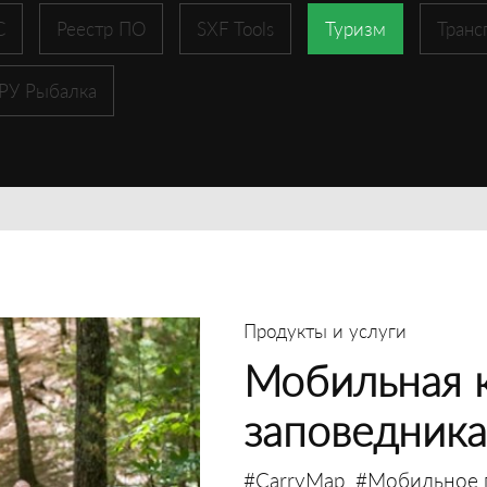
С
Реестр ПО
SXF Tools
Туризм
Транс
 РУ Рыбалка
Продукты и услуги
Мобильная к
заповедника
#CarryMap
#Мобильное 