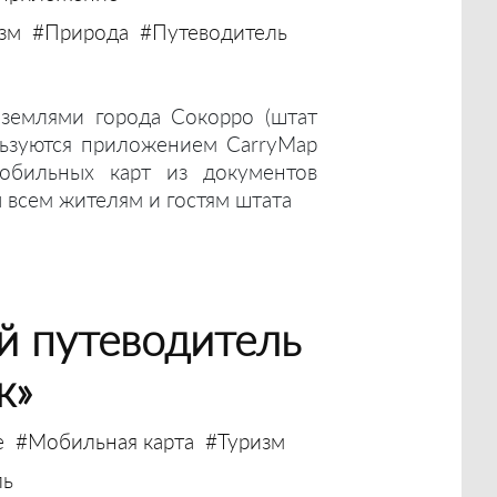
зм
#Природа
#Путеводитель
землями города Сокорро (штат
ьзуются приложением CarryMap
мобильных карт из документов
ы всем жителям и гостям штата
й путеводитель
к»
е
#Мобильная карта
#Туризм
ль