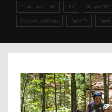
Региональная ГИС
РГО
Форум СИИ
Сельское хозяйство
Карта РУ
Карта