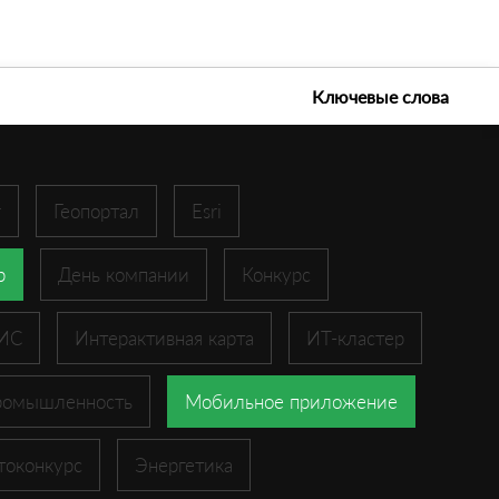
е технологии 2026
Ключевые слова
r
Геопортал
Esri
p
День компании
Конкурс
ГИС
Интерактивная карта
ИТ-кластер
ромышленность
Мобильное приложение
токонкурс
Энергетика