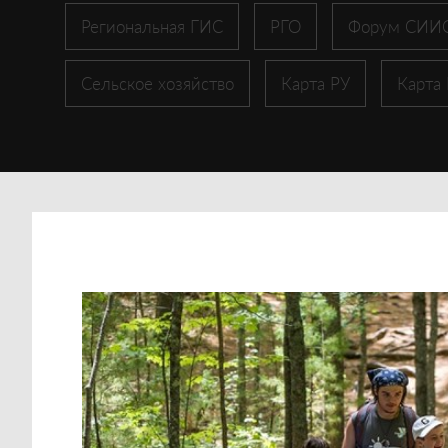
Региональная ГИС
РГО
Форум СИИ
Сельское хозяйство
Карта РУ
Карта