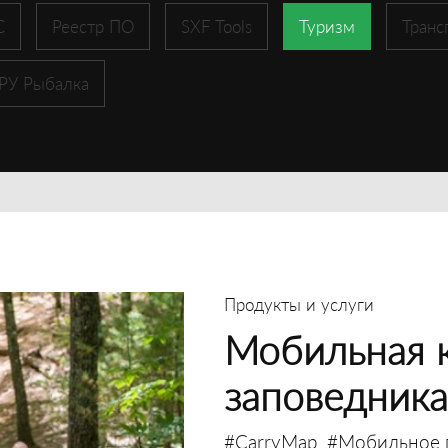
С
Реестр ПО
SXF Tools
Туризм
Транс
 РУ Рыбалка
Продукты и услуги
Мобильная к
заповедника
#CarryMap
#Мобильное 