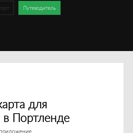
порт
Путеводитель
арта для
 в Портленде
приложение