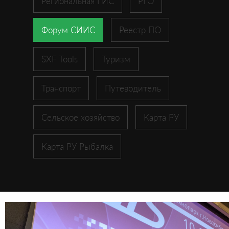
Региональная ГИС
РГО
Форум СИИС
Реестр ПО
SXF Tools
Туризм
Транспорт
Путеводитель
Сельское хозяйство
Карта РУ
Карта РУ Рыбалка