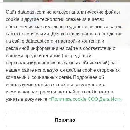
Сайт dataeast.com использует аналитические файлы
cookie и другие технологии слежения в целях
обеспечения максимального удобства использования
сайта посетителями. Для контроля вашего поведения
на сайте dataeast.com и настройки контента и
рекламной информации на сайте в соответствии с
События и проекты
вашими предпочтениями (посредством
На форуме СИИС наградили ИТ-короля
персонализированных рекламных объявлений) на
нашем сайте используются файлы cookie сторонних
#Форум СИИС
#Конкурс
#ИТ-кластер
компаний и социальных сетей. Подробнее об
#Технопарк
используемых файлах cookie и возможностях
изменения настроек ваших файлов cookie можно
14 апреля, 2017
узнать в документе
«Политика cookie ООО Дата Ист»
.
13 апреля на Сибирском Форуме Индустрии
информационных систем стали известны имена
сильнейших шахматистов-айтишников.
Понятно