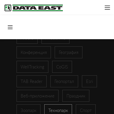
ArcGIS
XTools Pro
Конференция
География
WellTracking
CoGIS
TAB Reader
Геопортал
Esri
Веб-приложение
Праздник
Зоопарк
Технопарк
Спорт