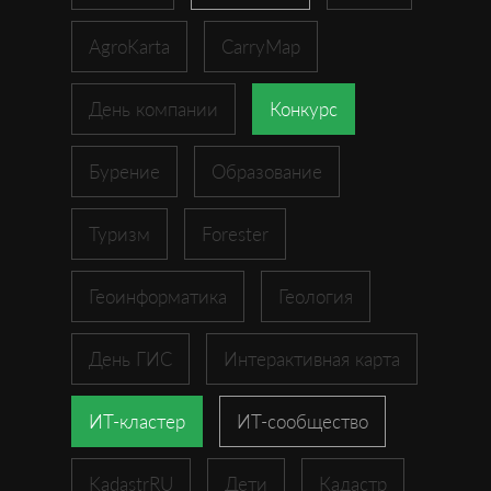
AgroKarta
CarryMap
День компании
Конкурс
Бурение
Образование
Туризм
Forester
Геоинформатика
Геология
День ГИС
Интерактивная карта
ИТ-кластер
ИТ-сообщество
KadastrRU
Дети
Кадастр