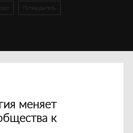
порт
Путеводитель
гия меняет
общества к