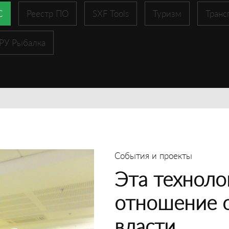
С
Реестр ПО
SXF Tools
Туризм
Транс
 РУ Рыбалка
События и проекты
Эта техноло
отношение 
власти