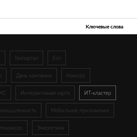
е технологии 2026
Ключевые слова
r
Геопортал
Esri
p
День компании
Конкурс
ГИС
Интерактивная карта
ИТ-кластер
ромышленность
Мобильное приложение
токонкурс
Энергетика