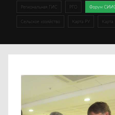
Региональная ГИС
РГО
Форум СИИ
Сельское хозяйство
Карта РУ
Карта