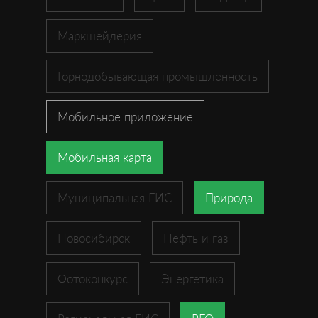
Маркшейдерия
Горнодобывающая промышленность
Мобильное приложение
Мобильная карта
Муниципальная ГИС
Природа
Новосибирск
Нефть и газ
Фотоконкурс
Энергетика