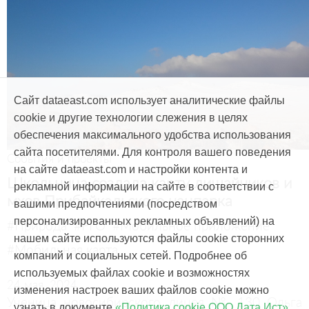
Сайт dataeast.com использует аналитические файлы
cookie и другие технологии слежения в целях
обеспечения максимального удобства использования
сайта посетителями. Для контроля вашего поведения
События и проекты
на сайте dataeast.com и настройки контента и
Школьница создала карту лишайников и
рекламной информации на сайте в соответствии с
мхов Прибайкальского нацпарка
вашими предпочтениями (посредством
персонализированных рекламных объявлений) на
#Природа
#РГО
#Мобильное приложение
нашем сайте используются файлы cookie сторонних
#Мобильная карта
компаний и социальных сетей. Подробнее об
используемых файлах cookie и возможностях
24 мая, 2024
изменения настроек ваших файлов cookie можно
Ученица новосибирского лицея № 130 Ольга
узнать в документе
«Политика cookie ООО Дата Ист»
.