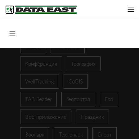
ArcGIS
XTools Pro
Конференция
География
WellTracking
CoGIS
TAB Reader
Геопортал
Esri
Веб-приложение
Праздник
Зоопарк
Технопарк
Спорт