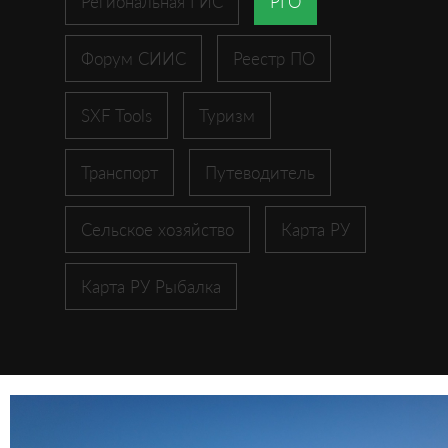
Региональная ГИС
РГО
Форум СИИС
Реестр ПО
SXF Tools
Туризм
Транспорт
Путеводитель
Сельское хозяйство
Карта РУ
Карта РУ Рыбалка