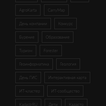
AgroKarta
CarryMap
День компании
Конкурс
Бурение
Образование
Туризм
Forester
Геоинформатика
Геология
День ГИС
Интерактивная карта
ИТ-кластер
ИТ-сообщество
KadastrRU
Дети
Кадастр