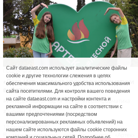
Сайт dataeast.com использует аналитические файлы
Продукты и услуги
cookie и другие технологии слежения в целях
«Дата Ист» провела урок геоинформатики
обеспечения максимального удобства использования
в «Артеке»
сайта посетителями. Для контроля вашего поведения
на сайте dataeast.com и настройки контента и
#Интерактивная карта
#РГО
#Геоинформатика
рекламной информации на сайте в соответствии с
#Туризм
#Дети
вашими предпочтениями (посредством
персонализированных рекламных объявлений) на
18 сентября, 2024
нашем сайте используются файлы cookie сторонних
В международном детском центре «Артек»
компаний и социальных сетей. Подробнее об