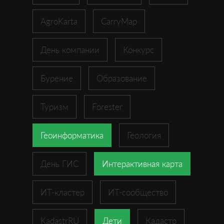
AgroKarta
CarryMap
День компании
Конкурс
Бурение
Образование
Туризм
Forester
Геоинформатика
Геология
День ГИС
Интерактивная карта
ИТ-кластер
ИТ-сообщество
KadastrRU
Дети
Кадастр