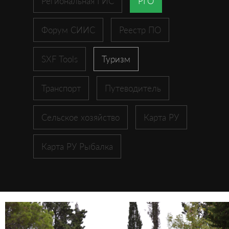
Региональная ГИС
РГО
Форум СИИС
Реестр ПО
SXF Tools
Туризм
Транспорт
Путеводитель
Сельское хозяйство
Карта РУ
Карта РУ Рыбалка