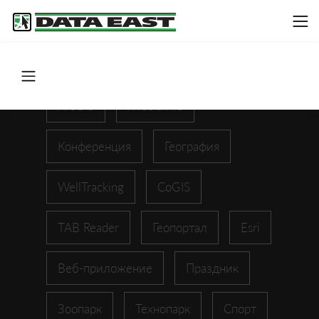
ArcGIS
XTools Pro
Конференция
География
WellTracking
CoGIS
TAB Reader
Геопортал
Esri
Веб-приложение
Праздник
Зоопарк
Технопарк
Спорт