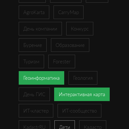
AgroKarta
CarryMap
День компании
Конкурс
Бурение
Образование
Туризм
Forester
Геоинформатика
Геология
День ГИС
Интерактивная карта
ИТ-кластер
ИТ-сообщество
KadastrRU
Дети
Кадастр