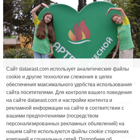
Сайт dataeast.com использует аналитические файлы
Продукты и услуги
cookie и другие технологии слежения в целях
«Дата Ист» провела урок геоинформатики
обеспечения максимального удобства использования
в «Артеке»
сайта посетителями. Для контроля вашего поведения
на сайте dataeast.com и настройки контента и
#Интерактивная карта
#РГО
#Геоинформатика
рекламной информации на сайте в соответствии с
#Туризм
#Дети
вашими предпочтениями (посредством
персонализированных рекламных объявлений) на
18 сентября, 2024
нашем сайте используются файлы cookie сторонних
В международном детском центре «Артек»
компаний и социальных сетей. Подробнее об