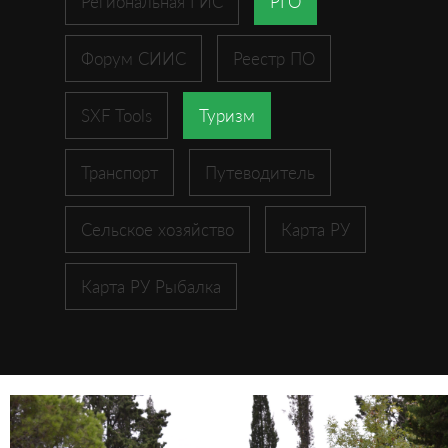
Региональная ГИС
РГО
Форум СИИС
Реестр ПО
SXF Tools
Туризм
Транспорт
Путеводитель
Сельское хозяйство
Карта РУ
Карта РУ Рыбалка