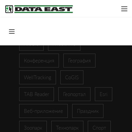
ArcGIS
XTools Pro
Конференция
География
WellTracking
CoGIS
TAB Reader
Геопортал
Esri
Веб-приложение
Праздник
Зоопарк
Технопарк
Спорт