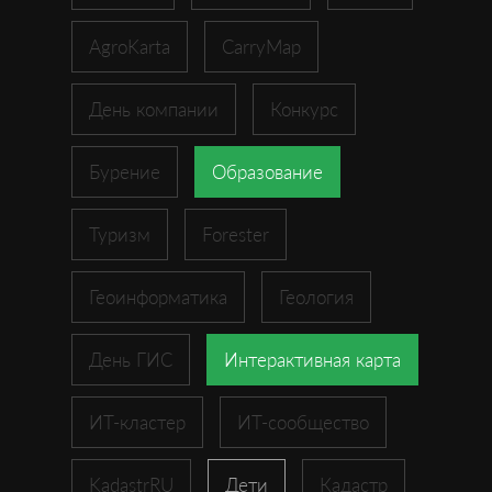
AgroKarta
CarryMap
День компании
Конкурс
Бурение
Образование
Туризм
Forester
Геоинформатика
Геология
День ГИС
Интерактивная карта
ИТ-кластер
ИТ-сообщество
KadastrRU
Дети
Кадастр