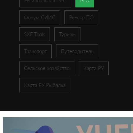
Региональная ГИС
РГО
Форум СИИС
Реестр ПО
SXF Tools
Туризм
Транспорт
Путеводитель
Сельское хозяйство
Карта РУ
Карта РУ Рыбалка