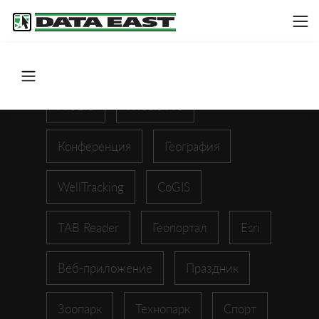
ArcGIS
XTools Pro
Конференция
География
WellTracking
CoGIS
TAB Reader
Геопортал
Esri
Веб-приложение
Праздник
Зоопарк
Технопарк
Спорт