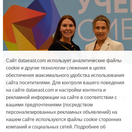
Сайт dataeast.com использует аналитические файлы
События и проекты
cookie и другие технологии слежения в целях
обеспечения максимального удобства использования
Специалисты Дата Ист участвуют в
сайта посетителями. Для контроля вашего поведения
форуме «Учебная Сибирь»
на сайте dataeast.com и настройки контента и
#Образование
#РГО
#Дети
#Мобильная карта
рекламной информации на сайте в соответствии с
вашими предпочтениями (посредством
#Мобильное приложение
персонализированных рекламных объявлений) на
#Интерактивная карта
нашем сайте используются файлы cookie сторонних
компаний и социальных сетей. Подробнее об
28 октября, 2024