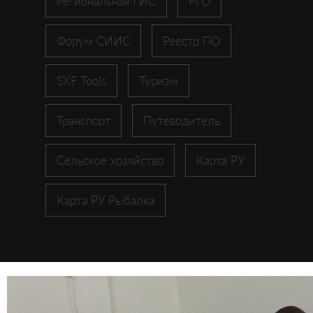
Региональная ГИС
РГО
Форум СИИС
Реестр ПО
SXF Tools
Туризм
Транспорт
Путеводитель
Сельское хозяйство
Карта РУ
Карта РУ Рыбалка