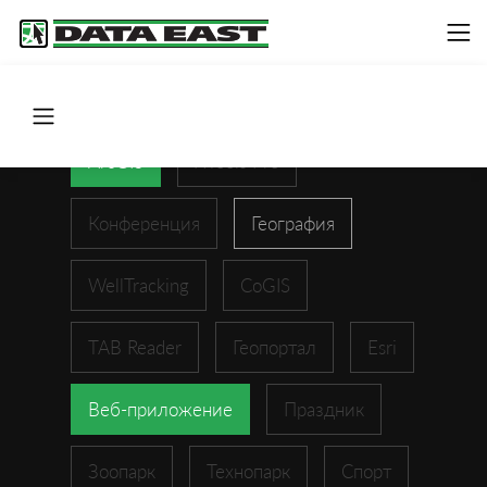
ArcGIS
XTools Pro
Конференция
География
WellTracking
CoGIS
TAB Reader
Геопортал
Esri
Веб-приложение
Праздник
Зоопарк
Технопарк
Спорт