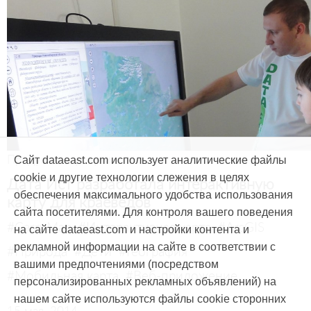
Продукты и услуги
Сайт dataeast.com использует аналитические файлы
cookie и другие технологии слежения в целях
Дата Ист разработала интерактивную
обеспечения максимального удобства использования
карту для краеведов
сайта посетителями. Для контроля вашего поведения
#CarryMap
#Интерактивная карта
#ArcGIS
на сайте dataeast.com и настройки контента и
рекламной информации на сайте в соответствии с
#Природа
#Дети
#География
вашими предпочтениями (посредством
#Мобильная карта
#Веб-приложение
персонализированных рекламных объявлений) на
нашем сайте используются файлы cookie сторонних
15 мая, 2014