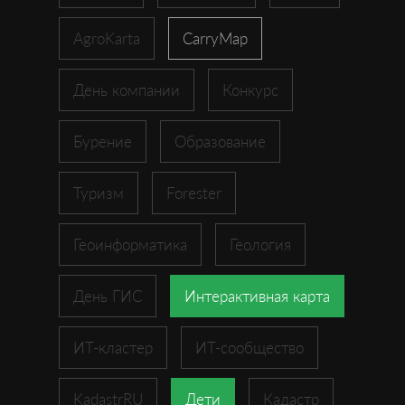
AgroKarta
CarryMap
День компании
Конкурс
Бурение
Образование
Туризм
Forester
Геоинформатика
Геология
День ГИС
Интерактивная карта
ИТ-кластер
ИТ-сообщество
KadastrRU
Дети
Кадастр