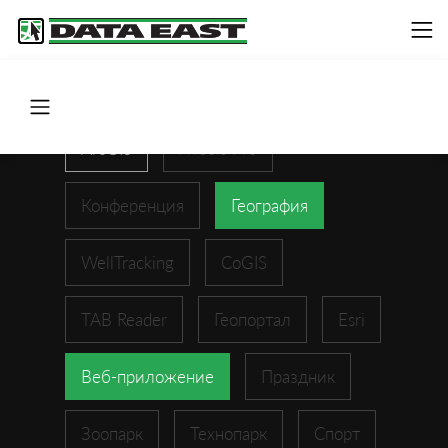
ArcGIS
XTools Pro
Конференция
География
WellTracking
CoGIS
TAB Reader
Геопортал
Esri
Веб-приложение
Праздник
Зоопарк
Технопарк
Спорт