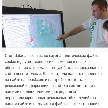
Продукты и услуги
Сайт dataeast.com использует аналитические файлы
cookie и другие технологии слежения в целях
Дата Ист разработала интерактивную
обеспечения максимального удобства использования
карту для краеведов
сайта посетителями. Для контроля вашего поведения
#CarryMap
#Интерактивная карта
#ArcGIS
на сайте dataeast.com и настройки контента и
рекламной информации на сайте в соответствии с
#Природа
#Дети
#География
вашими предпочтениями (посредством
#Мобильная карта
#Веб-приложение
персонализированных рекламных объявлений) на
нашем сайте используются файлы cookie сторонних
15 мая, 2014