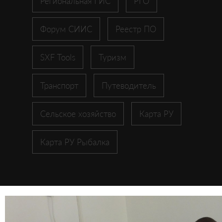
Региональная ГИС
РГО
Форум СИИС
Реестр ПО
SXF Tools
Туризм
Транспорт
Путеводитель
Сельское хозяйство
Карта РУ
Карта РУ Рыбалка