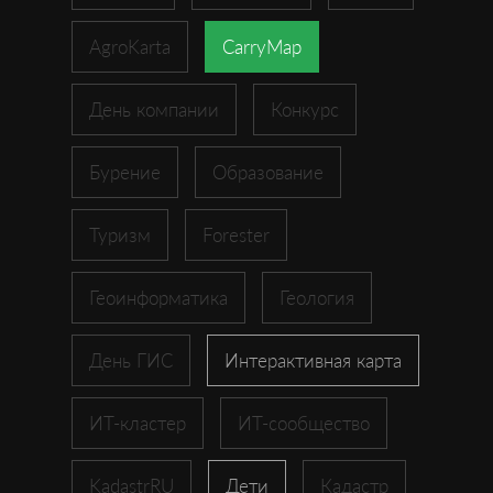
AgroKarta
CarryMap
День компании
Конкурс
Бурение
Образование
Туризм
Forester
Геоинформатика
Геология
День ГИС
Интерактивная карта
ИТ-кластер
ИТ-сообщество
KadastrRU
Дети
Кадастр